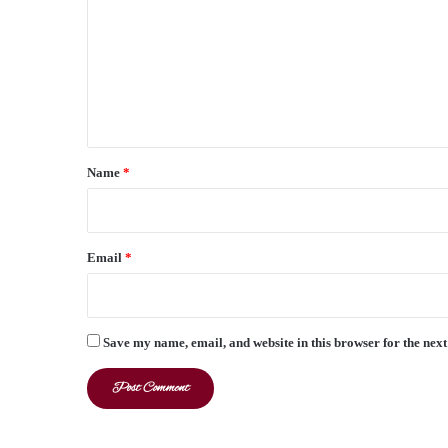
m
m
e
n
t
*
Name
*
Email
*
Save my name, email, and website in this browser for the nex