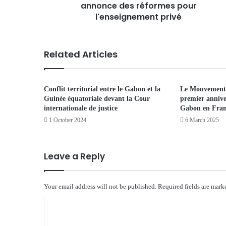
annonce des réformes pour
l'enseignement privé
Related Articles
Conflit territorial entre le Gabon et la
Le Mouvement É
Guinée équatoriale devant la Cour
premier annive
internationale de justice
Gabon en Fran
1 October 2024
6 March 2025
Leave a Reply
Your email address will not be published.
Required fields are mar
C
o