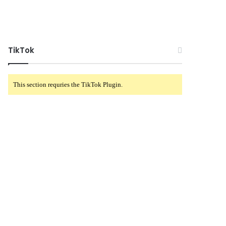
TikTok
This section requries the TikTok Plugin.