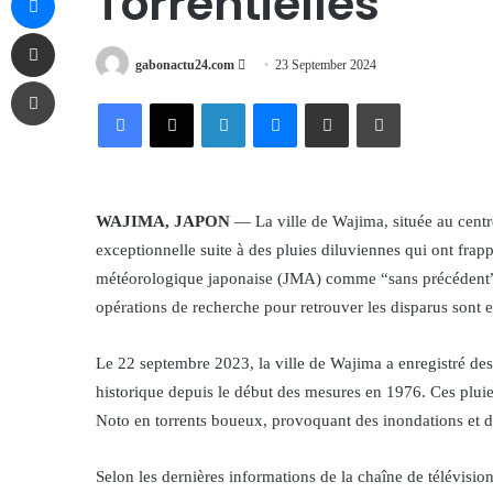
Torrentielles
Share via Email
Send
gabonactu24.com
23 September 2024
Print
an
Facebook
X
LinkedIn
Messenger
Share via Email
Print
email
WAJIMA, JAPON
— La ville de Wajima, située au centre
exceptionnelle suite à des pluies diluviennes qui ont frap
météorologique japonaise (JMA) comme “sans précédent”, 
opérations de recherche pour retrouver les disparus sont 
Le 22 septembre 2023, la ville de Wajima a enregistré de
historique depuis le début des mesures en 1976. Ces pluies
Noto en torrents boueux, provoquant des inondations et de
Selon les dernières informations de la chaîne de télévi