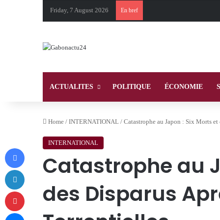
Friday, 7 August 2026
En bref
ACTUALITES
POLITIQUE
ÉCONOMIE
Home
/
INTERNATIONAL
/
Catastrophe au Japon : Six Morts et 
INTERNATIONAL
Facebook
Catastrophe au Ja
LinkedIn
des Disparus Apr
Pinterest
Messenger