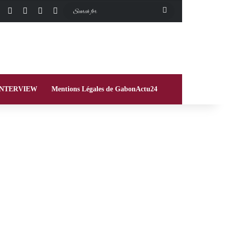
Facebook
X
Instagram
Switch skin
Search
for
INTERVIEW
Mentions Légales de GabonActu24