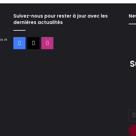
Suivez-nous pour rester à jour avec les
Ne
dernières actualités
ux et
Facebook
X
Instagram
S
Ente
your
Ema
addr