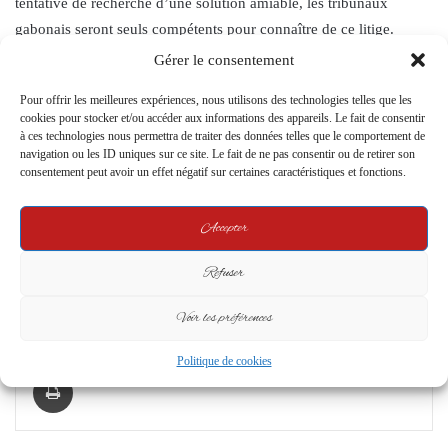
tentative de recherche d’une solution amiable, les tribunaux
gabonais seront seuls compétents pour connaître de ce litige.
Gérer le consentement
Contact :
Pour offrir les meilleures expériences, nous utilisons des technologies telles que les
cookies pour stocker et/ou accéder aux informations des appareils. Le fait de consentir
Pour toute question ou demande d’informations concernant le site
à ces technologies nous permettra de traiter des données telles que le comportement de
ou les présentes mentions légales, vous pouvez nous contacter :
navigation ou les ID uniques sur ce site. Le fait de ne pas consentir ou de retirer son
consentement peut avoir un effet négatif sur certaines caractéristiques et fonctions.
Adresse e-mail
:
angelokombi@gmail.com
Accepter
Téléphone
:
07 53 03 44 61
Adresse postale
:
3 Place Jean Lebon
Refuser
Voir les préférences
Facebook
X
LinkedIn
Pinterest
Messenger
WhatsApp
Telegram
Share via Email
Politique de cookies
Print