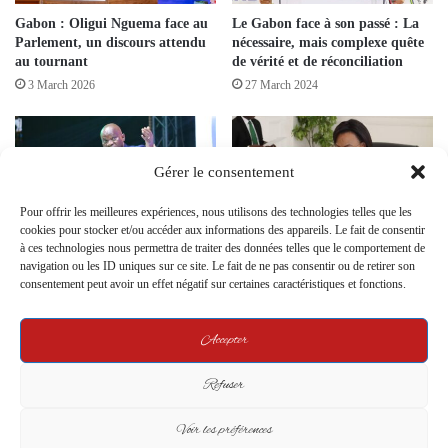
Gabon : Oligui Nguema face au
Le Gabon face à son passé : La
Parlement, un discours attendu
nécessaire, mais complexe quête
au tournant
de vérité et de réconciliation
3 March 2026
27 March 2024
Gérer le consentement
Pour offrir les meilleures expériences, nous utilisons des technologies telles que les
cookies pour stocker et/ou accéder aux informations des appareils. Le fait de consentir
à ces technologies nous permettra de traiter des données telles que le comportement de
Gabon – Brice Clotaire Oligui
Le Sénat de la Transition
navigation ou les ID uniques sur ce site. Le fait de ne pas consentir ou de retirer son
Nguema lance l’UDB : un
renforce ses capacités législatives
consentement peut avoir un effet négatif sur certaines caractéristiques et fonctions.
nouveau parti pour tourner la
9 September 2024
page, ou la réécriture d’un vieux
scénario politique ?
Accepter
6 July 2025
Refuser
Leave a Reply
Voir les préférences