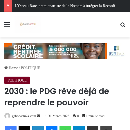
Oligui Nguema au Ghana : Libreville mise sur Accra pour renforcer sa stratégie diplomatique et économique
Menu
Se
Home
/
POLITIQUE
POLITIQUE
2030 : le PDG rêve déjà de
reprendre le pouvoir
Send
gabonactu24.com
31 March 2026
0
1 minute read
an
Facebook
X
LinkedIn
Messenger
WhatsApp
Telegram
Share via Email
Print
email