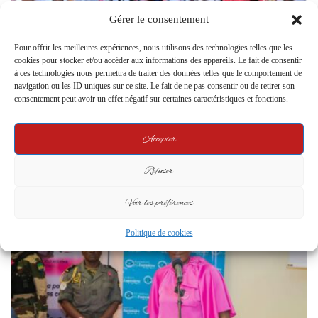
Gérer le consentement
Pour offrir les meilleures expériences, nous utilisons des technologies telles que les
cookies pour stocker et/ou accéder aux informations des appareils. Le fait de consentir
à ces technologies nous permettra de traiter des données telles que le comportement de
gabonactu24.com
20 October 2024
0
navigation ou les ID uniques sur ce site. Le fait de ne pas consentir ou de retirer son
Octobre Rose : Raymond Ndong Sima en
consentement peut avoir un effet négatif sur certaines caractéristiques et fonctions.
première ligne dans la bataille contre le cancer
Accepter
Le 19 octobre 2024, le Premier ministre et chef du gouvernement de la
transition, M. Raymond Ndong Sima, a orchestré…
Refuser
Read More »
Voir les préférences
Politique de cookies