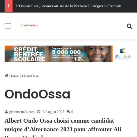
L’Oiseau Rare, premier artiste de la Ntcham à intégrer la Recording Academy
Menu
Se
Home
/
OndoOssa
OndoOssa
gabonactu24.com
18 August 2023
0
Albert Ondo Ossa choisi comme candidat
unique d’Alternance 2023 pour affronter Ali