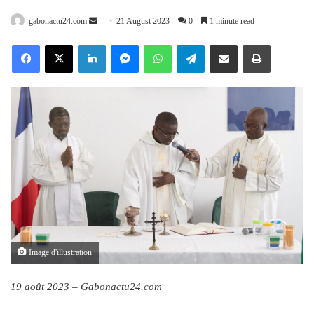
Send
gabonactu24.com
21 August 2023
0
1 minute read
an
Facebook
X
LinkedIn
Messenger
WhatsApp
Telegram
Share via Email
Print
email
Image d'illustration
19 août 2023 – Gabonactu24.com