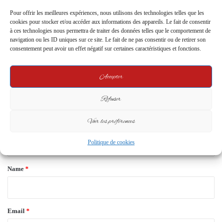
Leave a Reply
Pour offrir les meilleures expériences, nous utilisons des technologies telles que les
cookies pour stocker et/ou accéder aux informations des appareils. Le fait de consentir
à ces technologies nous permettra de traiter des données telles que le comportement de
navigation ou les ID uniques sur ce site. Le fait de ne pas consentir ou de retirer son
Your email address will not be published.
Required fields are marked
*
consentement peut avoir un effet négatif sur certaines caractéristiques et fonctions.
C
Accepter
o
m
Refuser
m
Voir les préférences
e
n
Politique de cookies
t
*
Name
*
Email
*