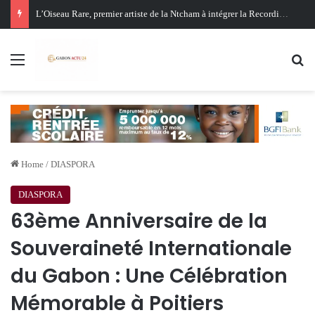
Oligui Nguema au Ghana : Libreville mise sur Accra pour renforcer sa stratégie diplomatique et économique
Menu
Se
Home
/
DIASPORA
DIASPORA
63ème Anniversaire de la
Souveraineté Internationale
du Gabon : Une Célébration
Mémorable à Poitiers