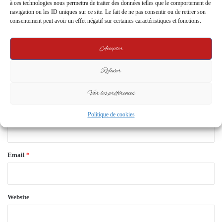
à ces technologies nous permettra de traiter des données telles que le comportement de
C
navigation ou les ID uniques sur ce site. Le fait de ne pas consentir ou de retirer son
o
consentement peut avoir un effet négatif sur certaines caractéristiques et fonctions.
m
Accepter
m
e
Refuser
n
Voir les préférences
t
*
Name
*
Politique de cookies
Email
*
Website