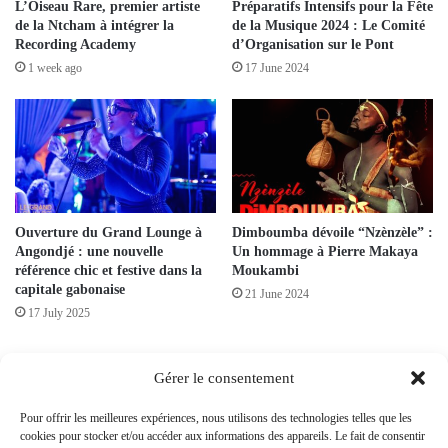
L’Oiseau Rare, premier artiste
Préparatifs Intensifs pour la Fête
de la Ntcham à intégrer la
de la Musique 2024 : Le Comité
Recording Academy
d’Organisation sur le Pont
1 week ago
17 June 2024
Ouverture du Grand Lounge à
Dimboumba dévoile “Nzènzèle” :
Angondjé : une nouvelle
Un hommage à Pierre Makaya
référence chic et festive dans la
Moukambi
capitale gabonaise
21 June 2024
17 July 2025
Leave a Reply
Gérer le consentement
Pour offrir les meilleures expériences, nous utilisons des technologies telles que les
Your email address will not be published.
Required fields are marked
*
cookies pour stocker et/ou accéder aux informations des appareils. Le fait de consentir