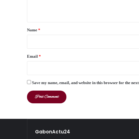
e
n
t
*
Name
*
Email
*
Save my name, email, and website in this browser for the nex
GabonActu24