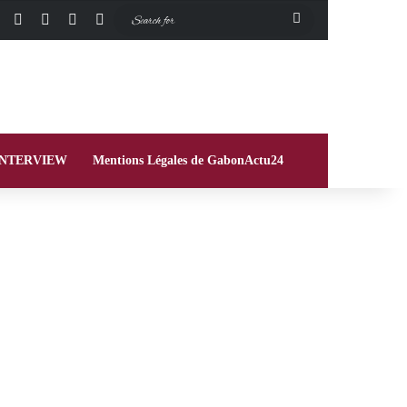
Facebook
X
Instagram
Switch skin
Search
for
INTERVIEW
Mentions Légales de GabonActu24