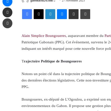
Send
gabonactu24.com
27 November 2023
an
Share via Email
Facebook
X
LinkedIn
Messenger
Share via Email
Print
email
Print
Alain Simplice Boungoueres
, auparavant membre du
Par
Patriotique Gabonais (PPG). Cet événement, survenu le 24 
indiquant un intérêt marqué pour cette nouvelle force poli
T
rajectoire Politique de Boungoueres
Notons un point clé dans la trajectoire politique de Boun
des dernières élections législatives. Cette non-investiture 
PPG.
Boungoueres, ex-député de L’Ogoulou, a exprimé son engag
environnementaux du Gabon. Il propose une gestion plus i