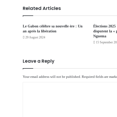
Related Articles
Le Gabon célèbre sa nouvelle ère : Un
Élections 202
an après la libération
disputent la « 
Nguema
29 August 2024
15 September 2
Leave a Reply
Your email address will not be published.
Required fields are mar
C
o
m
m