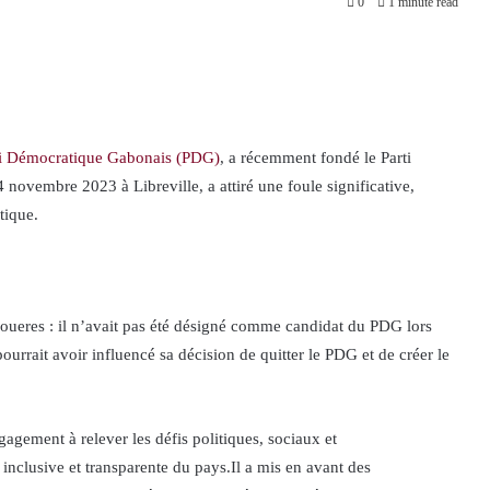
0
1 minute read
ti Démocratique Gabonais (PDG)
, a récemment fondé le Parti
novembre 2023 à Libreville, a attiré une foule significative,
tique.
goueres : il n’avait pas été désigné comme candidat du PDG lors
pourrait avoir influencé sa décision de quitter le PDG et de créer le
ement à relever les défis politiques, sociaux et
nclusive et transparente du pays.Il a mis en avant des