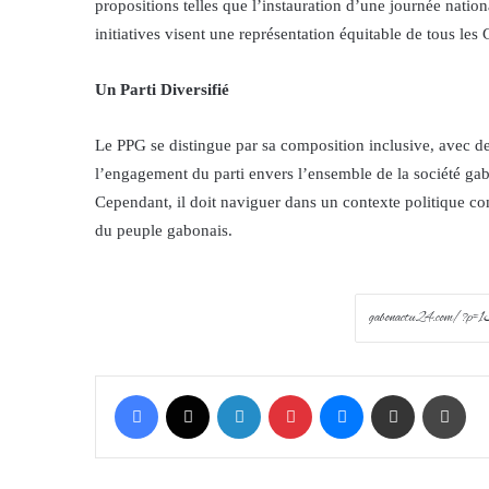
propositions telles que l’instauration d’une journée natio
initiatives visent une représentation équitable de tous le
Un Parti Diversifié
Le PPG se distingue par sa composition inclusive, avec des
l’engagement du parti envers l’ensemble de la société ga
Cependant, il doit naviguer dans un contexte politique co
du peuple gabonais.
Facebook
X
LinkedIn
Pinterest
Messenger
Share via Email
Prin