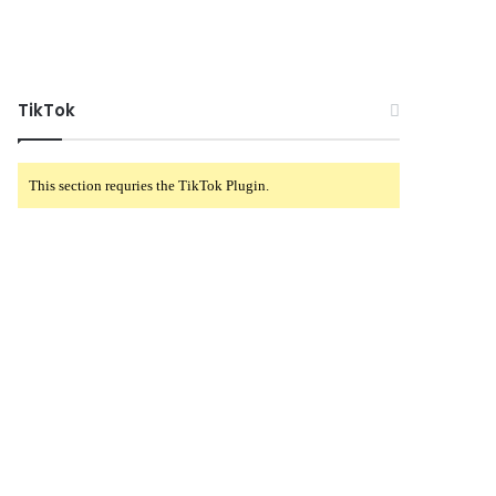
TikTok
This section requries the TikTok Plugin.