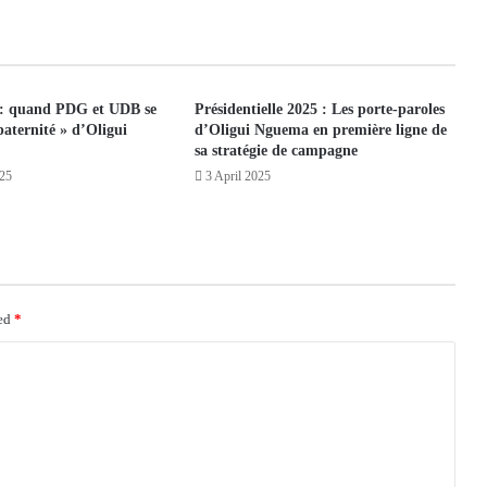
5 : quand PDG et UDB se
Présidentielle 2025 : Les porte-paroles
paternité » d’Oligui
d’Oligui Nguema en première ligne de
sa stratégie de campagne
025
3 April 2025
ked
*