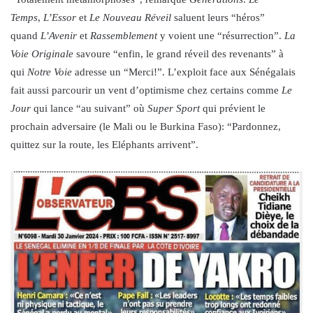
Temps
,
L’Essor
et
Le Nouveau Réveil
saluent leurs “héros”
quand
L’Avenir
et
Rassemblement
y voient une “résurrection”.
La
Voie Originale
savoure “enfin, le grand réveil des revenants” à
qui
Notre Voie
adresse un “Merci!”. L’exploit face aux Sénégalais
fait aussi parcourir un vent d’optimisme chez certains comme
Le
Jour
qui lance “au suivant” où
Super Sport
qui prévient le
prochain adversaire (le Mali ou le Burkina Faso): “Pardonnez,
quittez sur la route, les Eléphants arrivent”.