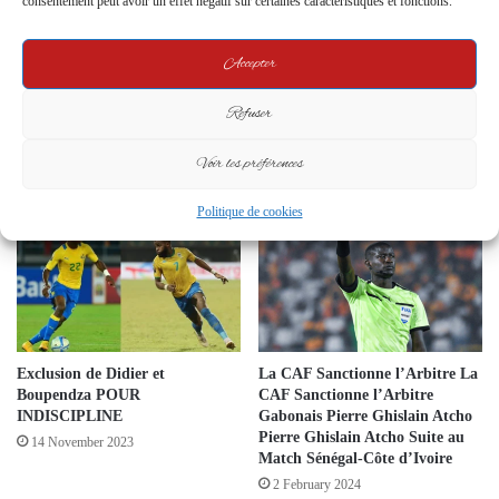
consentement peut avoir un effet négatif sur certaines caractéristiques et fonctions.
Crise de l'Emploi au Gabon : Scènes de
Accepter
Désespoir lors du Recrutement dans la Santé
Militaire
Refuser
Voir les préférences
Related Articles
Politique de cookies
Exclusion de Didier et
La CAF Sanctionne l’Arbitre La
Boupendza POUR
CAF Sanctionne l’Arbitre
INDISCIPLINE
Gabonais Pierre Ghislain Atcho
Pierre Ghislain Atcho Suite au
14 November 2023
Match Sénégal-Côte d’Ivoire
2 February 2024