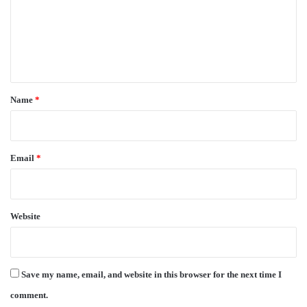
m
e
n
t
*
Name
*
Email
*
Website
Save my name, email, and website in this browser for the next time I
comment.