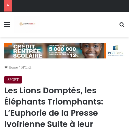
Oligui Nguema au Ghana : Libreville mise sur Accra pour renforcer sa stratégie diplomatique et économique
Menu
Se
Home
/
SPORT
SPORT
Les Lions Domptés, les
Éléphants Triomphants:
L’Euphorie de la Presse
Ivoirienne Suite à leur