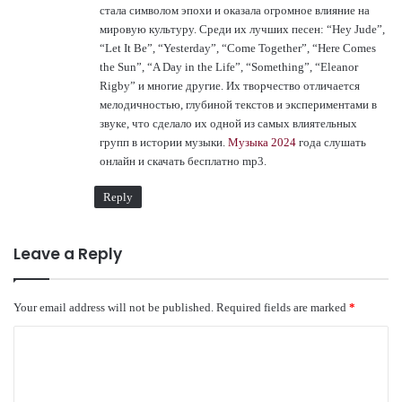
стала символом эпохи и оказала огромное влияние на
мировую культуру. Среди их лучших песен: “Hey Jude”,
“Let It Be”, “Yesterday”, “Come Together”, “Here Comes
the Sun”, “A Day in the Life”, “Something”, “Eleanor
Rigby” и многие другие. Их творчество отличается
мелодичностью, глубиной текстов и экспериментами в
звуке, что сделало их одной из самых влиятельных
групп в истории музыки.
Музыка 2024
года слушать
онлайн и скачать бесплатно mp3.
Reply
Leave a Reply
Your email address will not be published.
Required fields are marked
*
C
o
m