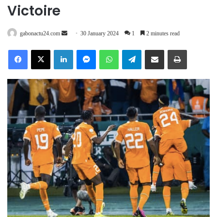
Victoire
Send
gabonactu24.com
30 January 2024
1
2 minutes read
an
Facebook
X
LinkedIn
Messenger
WhatsApp
Telegram
Share via Email
Print
email