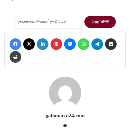
Copy URL
Facebook
X
LinkedIn
Pinterest
Messenger
WhatsApp
Telegram
Share via Email
Print
gabonactu24.com
Website