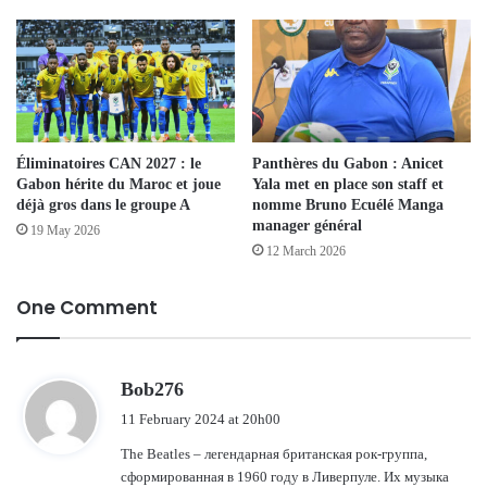
Éliminatoires CAN 2027 : le
Panthères du Gabon : Anicet
Gabon hérite du Maroc et joue
Yala met en place son staff et
déjà gros dans le groupe A
nomme Bruno Ecuélé Manga
manager général
19 May 2026
12 March 2026
One Comment
s
Bob276
a
11 February 2024 at 20h00
y
The Beatles – легендарная британская рок-группа,
s
сформированная в 1960 году в Ливерпуле. Их музыка
: