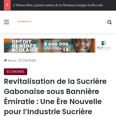
Oligui Nguema au Ghana : Libreville mise sur Accra pour renforcer sa stratégie diplomatique et économique
Menu
Se
Home
/
ÉCONOMIE
ÉCONOMIE
Revitalisation de la Sucrière
Gabonaise sous Bannière
Émiratie : Une Ère Nouvelle
pour l’Industrie Sucrière