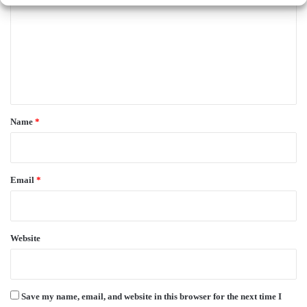
m
m
e
n
t
*
Name
*
Email
*
Website
Save my name, email, and website in this browser for the next time I