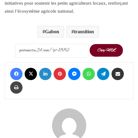
initiatives pour soutenir les petits agriculteurs locaux, renforçant
ainsi l’écosystème agricole national.
Gabon
transition
Copy URL
Facebook
X
LinkedIn
Pinterest
Messenger
WhatsApp
Telegram
Share via Email
Print