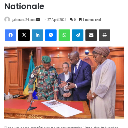
Nationale
Send
gabonactu24.com
27 April 2024
0
1 minute read
an
Facebook
X
LinkedIn
Messenger
WhatsApp
Telegram
Share via Email
Print
email
Dans un geste stratégique pour sauvegarder l’une des industries