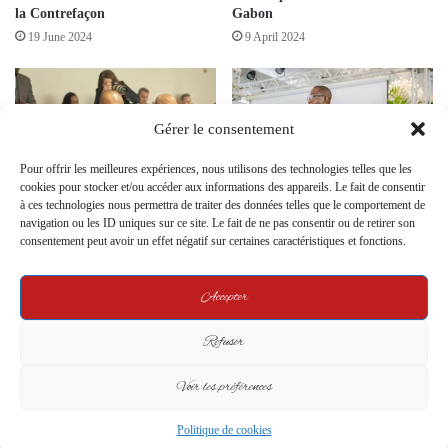
la Contrefaçon
Gabon
19 June 2024
9 April 2024
Gérer le consentement
Pour offrir les meilleures expériences, nous utilisons des technologies telles que les
cookies pour stocker et/ou accéder aux informations des appareils. Le fait de consentir
Gabon : une levée record de 1
DIGITAX GABON : Une Ère
à ces technologies nous permettra de traiter des données telles que le comportement de
400 milliards de FCFA pour
Nouvelle dans la Fiscalité
navigation ou les ID uniques sur ce site. Le fait de ne pas consentir ou de retirer son
alléger une pression budgétaire
Gabonaise
consentement peut avoir un effet négatif sur certaines caractéristiques et fonctions.
28 April 2025
9 April 2024
Accepter
Leave a Reply
Refuser
Your email address will not be published.
Required fields are marked
*
Voir les préférences
C
Politique de cookies
o