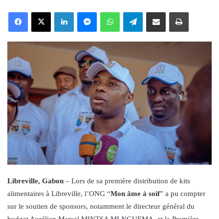
an
Facebook
X
LinkedIn
Messenger
WhatsApp
Telegram
Share via Email
Print
email
Libreville, Gabon
– Lors de sa première distribution de kits
alimentaires à Libreville, l’ONG “
Mon âme à soif
” a pu compter
sur le soutien de sponsors, notamment le directeur général du
budget Aurélien Marcel MINTSA MI NGUEMA, et la Première