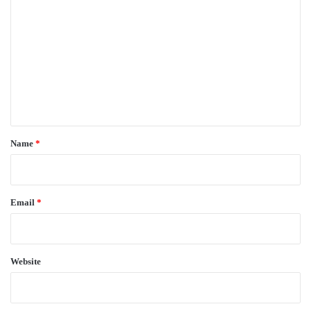
o
m
m
e
n
t
*
Name
*
Email
*
Website