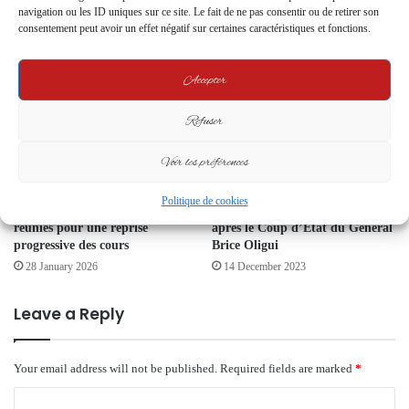
pour sauver des vies
Sthemy Manuel Vinga et ses
navigation ou les ID uniques sur ce site. Le fait de ne pas consentir ou de retirer son
Compagnons
23 May 2024
consentement peut avoir un effet négatif sur certaines caractéristiques et fonctions.
13 June 2024
Accepter
Refuser
Voir les préférences
Gabon – Crise éducative : SOS
Patience Dabany souhaite Voir
Politique de cookies
Éducation estime les conditions
son Fils Ali Bongo Ondimba
réunies pour une reprise
après le Coup d’État du Général
progressive des cours
Brice Oligui
28 January 2026
14 December 2023
Leave a Reply
Your email address will not be published.
Required fields are marked
*
C