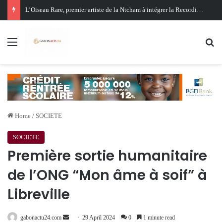
Oligui Nguema au Ghana : Libreville mise sur Accra pour renforcer sa stratégie diplomatique et économique
Menu
Se
Home
/
SOCIETE
SOCIETE
Première sortie humanitaire
de l’ONG “Mon âme à soif” à
Libreville
Send
gabonactu24.com
29 April 2024
0
1 minute read