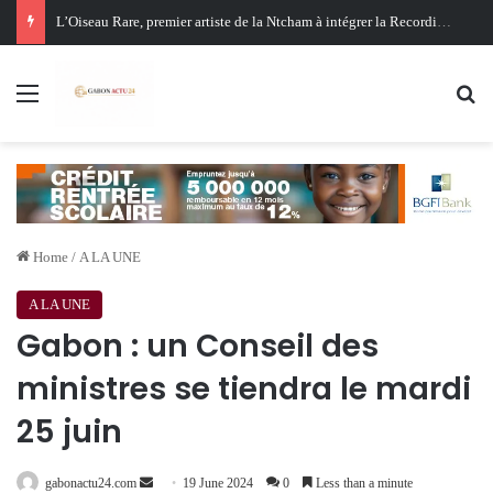
Oligui Nguema au Ghana : Libreville mise sur Accra pour renforcer sa stratégie diplomatique et économique
Menu
Se
Home
/
A LA UNE
A LA UNE
Gabon : un Conseil des
ministres se tiendra le mardi
25 juin
Send
gabonactu24.com
19 June 2024
0
Less than a minute