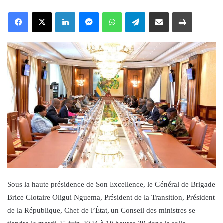
an
Facebook
X
LinkedIn
Messenger
WhatsApp
Telegram
Share via Email
Print
email
Sous la haute présidence de Son Excellence, le Général de Brigade
Brice Clotaire Oligui Nguema, Président de la Transition, Président
de la République, Chef de l’État, un Conseil des ministres se
tiendra le mardi 25 juin 2024 à 10 heures 30 dans la salle