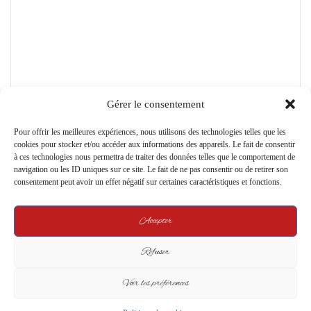
C
o
m
m
e
Gérer le consentement
n
t
Pour offrir les meilleures expériences, nous utilisons des technologies telles que les
cookies pour stocker et/ou accéder aux informations des appareils. Le fait de consentir
*
Name
*
à ces technologies nous permettra de traiter des données telles que le comportement de
navigation ou les ID uniques sur ce site. Le fait de ne pas consentir ou de retirer son
consentement peut avoir un effet négatif sur certaines caractéristiques et fonctions.
Email
*
Accepter
Refuser
Website
Voir les préférences