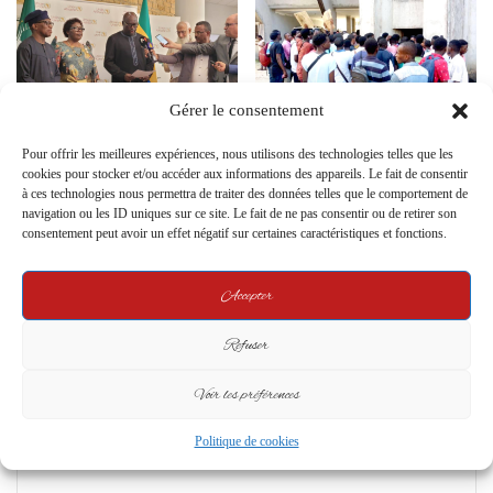
Gérer le consentement
Le Gabon réintègre
Crise des Bourses pour les
Pour offrir les meilleures expériences, nous utilisons des technologies telles que les
officiellement l’Union Africaine :
Étudiants Gabonais à l’Étranger
cookies pour stocker et/ou accéder aux informations des appareils. Le fait de consentir
une victoire diplomatique
: un Système en Détresse
à ces technologies nous permettra de traiter des données telles que le comportement de
majeure
18 March 2024
navigation ou les ID uniques sur ce site. Le fait de ne pas consentir ou de retirer son
30 April 2025
consentement peut avoir un effet négatif sur certaines caractéristiques et fonctions.
Leave a Reply
Accepter
Refuser
Your email address will not be published.
Required fields are marked
*
C
Voir les préférences
o
Politique de cookies
m
m