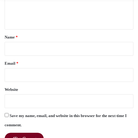
e
n
t
*
Name
*
Email
*
Website
Save my name, email, and website in this browser for the next time I
comment.