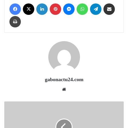
Facebook
X
LinkedIn
Pinterest
Messenger
WhatsApp
Telegram
Share via Email
Print
gabonactu24.com
Website