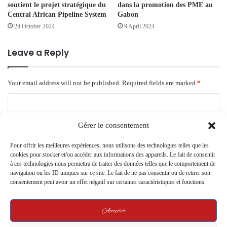
soutient le projet stratégique du
dans la promotion des PME au
Central African Pipeline System
Gabon
24 October 2024
9 April 2024
Leave a Reply
Your email address will not be published.
Required fields are marked
*
C
o
Gérer le consentement
m
Pour offrir les meilleures expériences, nous utilisons des technologies telles que les
m
cookies pour stocker et/ou accéder aux informations des appareils. Le fait de consentir
e
à ces technologies nous permettra de traiter des données telles que le comportement de
navigation ou les ID uniques sur ce site. Le fait de ne pas consentir ou de retirer son
n
consentement peut avoir un effet négatif sur certaines caractéristiques et fonctions.
t
*
Accepter
Name
*