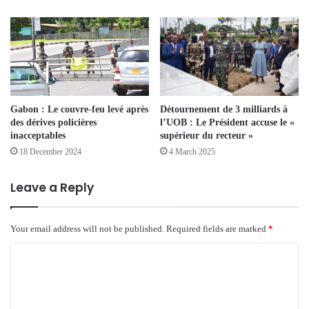
Gabon : Le couvre-feu levé après
Détournement de 3 milliards à
des dérives policières
l’UOB : Le Président accuse le «
inacceptables
supérieur du recteur »
18 December 2024
4 March 2025
Leave a Reply
Your email address will not be published.
Required fields are marked
*
C
o
m