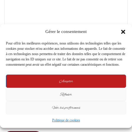
m
e
n
t
Gérer le consentement
*
Name
*
Pour offrir les meilleures expériences, nous utilisons des technologies telles que les
cookies pour stocker et/ou accéder aux informations des appareils. Le fait de consentir
à ces technologies nous permettra de traiter des données telles que le comportement de
navigation ou les ID uniques sur ce site. Le fait de ne pas consentir ou de retirer son
Email
*
consentement peut avoir un effet négatif sur certaines caractéristiques et fonctions.
Accepter
Website
Refuser
Voir les préférences
Save my name, email, and website in this browser for the next time I
Politique de cookies
comment.