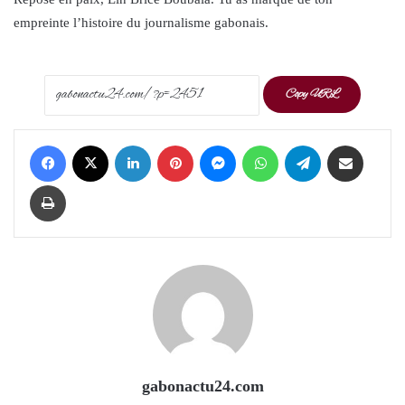
empreinte l’histoire du journalisme gabonais.
Copy URL
Facebook
X
LinkedIn
Pinterest
Messenger
WhatsApp
Telegram
Share via Email
Print
gabonactu24.com