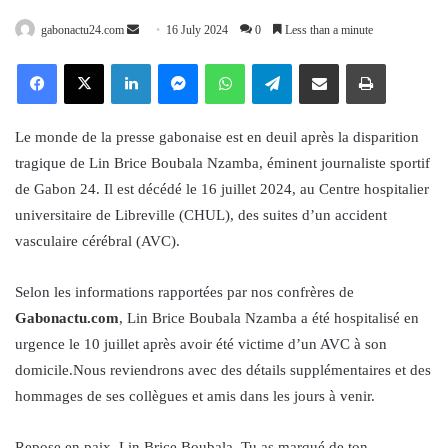
Send
gabonactu24.com
16 July 2024
0
Less than a minute
an
Facebook
X
LinkedIn
Messenger
WhatsApp
Telegram
Share via Email
Print
email
Le monde de la presse gabonaise est en deuil après la disparition
tragique de Lin Brice Boubala Nzamba, éminent journaliste sportif
de Gabon 24. Il est décédé le 16 juillet 2024, au Centre hospitalier
universitaire de Libreville (CHUL), des suites d’un accident
vasculaire cérébral (AVC).
Selon les informations rapportées par nos confrères de
Gabonactu.com
, Lin Brice Boubala Nzamba a été hospitalisé en
urgence le 10 juillet après avoir été victime d’un AVC à son
domicile.Nous reviendrons avec des détails supplémentaires et des
hommages de ses collègues et amis dans les jours à venir.
Repose en paix, Lin Brice Boubala. Tu as marqué de ton