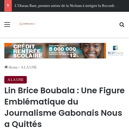
Oligui Nguema au Ghana : Libreville mise sur Accra pour renforcer sa stratégie diplomatique et économique
Menu
Se
Home
/
A LA UNE
A LA UNE
Lin Brice Boubala : Une Figure
Emblématique du
Journalisme Gabonais Nous
a Quittés