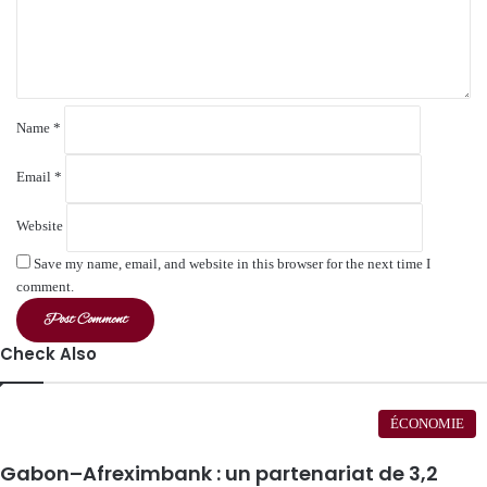
n
t
*
Name
*
Email
*
Website
Save my name, email, and website in this browser for the next time I
comment.
Check Also
Close
ÉCONOMIE
Gabon–Afreximbank : un partenariat de 3,2