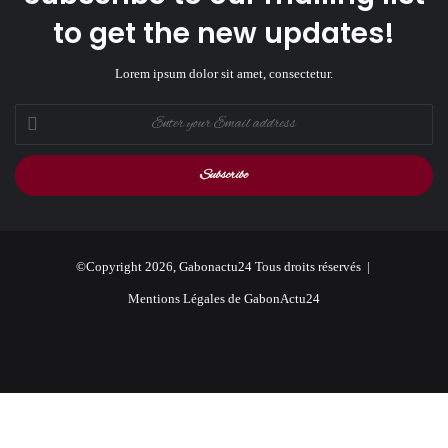
to get the new updates!
Lorem ipsum dolor sit amet, consectetur.
Enter
your
Email
address
©Copyright 2026, Gabonactu24 Tous droits réservés |
Mentions Légales de GabonActu24
Facebook
X
Instagram
Facebook
X
WhatsApp
Telegram
Add Gabonactu24 to your