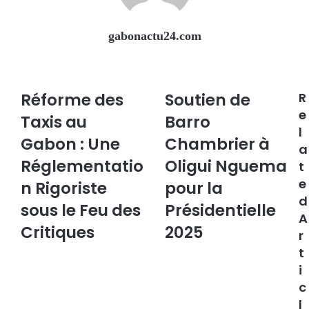
gabonactu24.com
Website
Réforme des
Soutien de
R
e
Taxis au
Barro
l
Gabon : Une
Chambrier à
a
Réglementatio
Oligui Nguema
t
e
n Rigoriste
pour la
d
sous le Feu des
Présidentielle
A
Critiques
2025
r
t
i
c
l