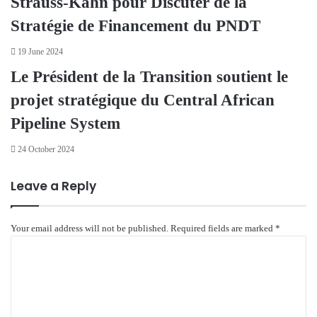
Strauss-Kahn pour Discuter de la
Stratégie de Financement du PNDT
19 June 2024
Le Président de la Transition soutient le
projet stratégique du Central African
Pipeline System
24 October 2024
Leave a Reply
Your email address will not be published.
Required fields are marked
*
C
o
m
m
e