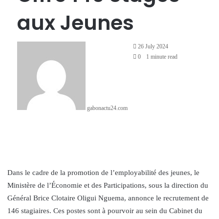
aux Jeunes
Send
26 July 2024
an
0
1 minute read
email
gabonactu24.com
Facebook
X
LinkedIn
Messenger
Messenger
WhatsApp
Telegram
Share
Print
via
Email
Dans le cadre de la promotion de l’employabilité des jeunes, le
Ministère de l’Économie et des Participations, sous la direction du
Général Brice Clotaire Oligui Nguema, annonce le recrutement de
146 stagiaires. Ces postes sont à pourvoir au sein du Cabinet du