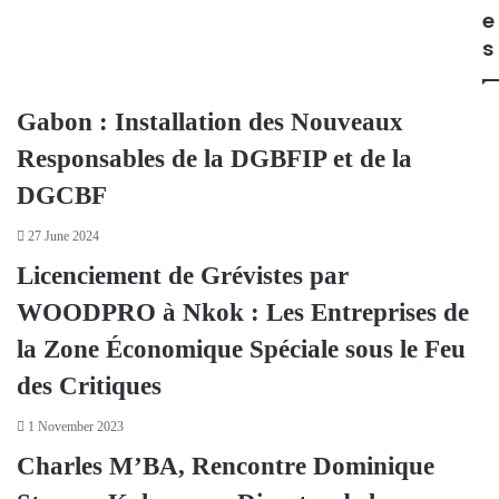
e
s
Gabon : Installation des Nouveaux
Responsables de la DGBFIP et de la
DGCBF
27 June 2024
Licenciement de Grévistes par
WOODPRO à Nkok : Les Entreprises de
la Zone Économique Spéciale sous le Feu
des Critiques
1 November 2023
Charles M’BA, Rencontre Dominique