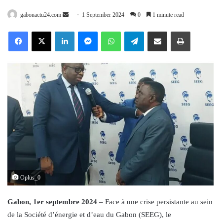
Send
gabonactu24.com
1 September 2024
0
1 minute read
an
Facebook
X
LinkedIn
Messenger
WhatsApp
Telegram
Share via Email
Print
email
Oplus_0
Gabon, 1er septembre 2024
– Face à une crise persistante au sein
de la Société d’énergie et d’eau du Gabon (SEEG), le