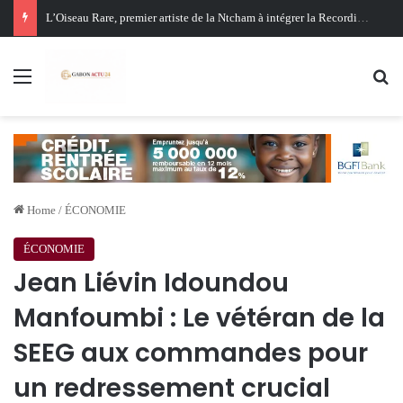
Oligui Nguema au Ghana : Libreville mise sur Accra pour renforcer sa stratégie diplomatique et économique
Menu
Se
Home
/
ÉCONOMIE
ÉCONOMIE
Jean Liévin Idoundou
Manfoumbi : Le vétéran de la
SEEG aux commandes pour
un redressement crucial