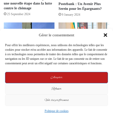
une nouvelle étape dans la lutte
Postebank : Un Avenir Plus
contre le chômage
Serein pour les Épargnants?
25 September 2024
9 January 2024
Gérer le consentement
Pour offrir les meilleures expériences, nous utilisons des technologies telles que les
cookies pour stocker et/ou accéder aux informations des appareils. Le fait de consentir
à ces technologies nous permettra de traiter des données telles que le comportement de
FlyGabon : une ambition
SMAG : Vers un retour à la
navigation ou les ID uniques sur ce site. Le fait de ne pas consentir ou de retirer son
nationale freinée par une
normale des activités
consentement peut avoir un effet négatif sur certaines caractéristiques et fonctions.
polémique judiciaire douteuse
30 September 2024
8 September 2024
Accepter
Leave a Reply
Refuser
Your email address will not be published.
Required fields are marked
*
Voir les préférences
C
Politique de cookies