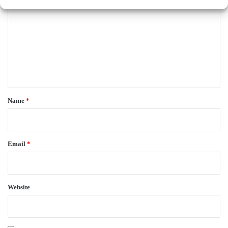
o
m
m
e
n
t
*
Name
*
Email
*
Website