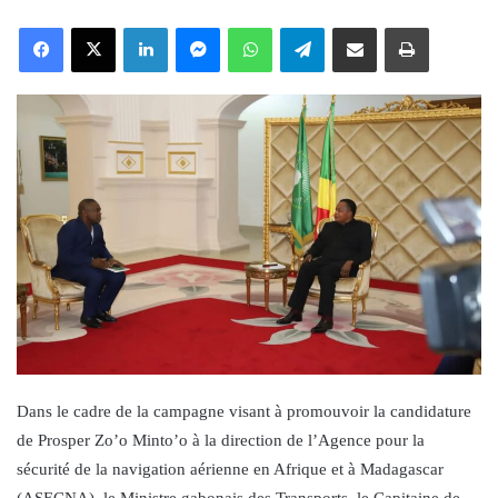
an
Facebook
X
LinkedIn
Messenger
WhatsApp
Telegram
Share via Email
Print
email
Dans le cadre de la campagne visant à promouvoir la candidature
de Prosper Zo’o Minto’o à la direction de l’Agence pour la
sécurité de la navigation aérienne en Afrique et à Madagascar
(ASECNA), le Ministre gabonais des Transports, le Capitaine de