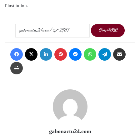
l’institution.
Copy URL
Facebook
X
LinkedIn
Pinterest
Messenger
WhatsApp
Telegram
Share via Email
Print
gabonactu24.com