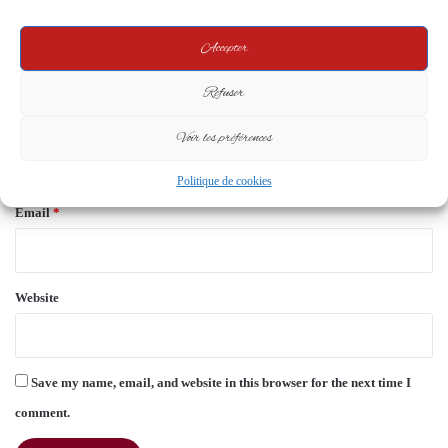
m
e
Accepter
n
t
Refuser
*
Name
*
Voir les préférences
Politique de cookies
Email
*
Website
Save my name, email, and website in this browser for the next time I
comment.