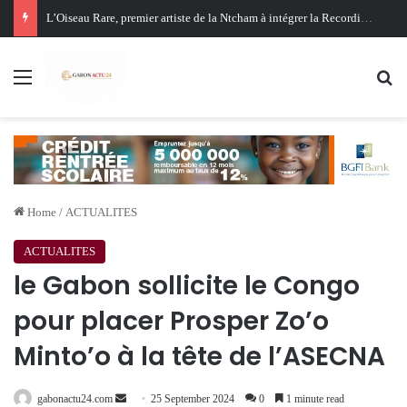
Oligui Nguema au Ghana : Libreville mise sur Accra pour renforcer sa stratégie diplomatique et économique
Menu
Se
Home
/
ACTUALITES
ACTUALITES
le Gabon sollicite le Congo
pour placer Prosper Zo’o
Minto’o à la tête de l’ASECNA
Send
gabonactu24.com
25 September 2024
0
1 minute read