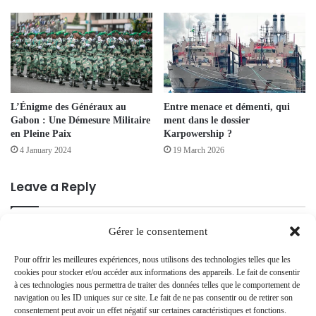
L’Énigme des Généraux au
Entre menace et démenti, qui
Gabon : Une Démesure Militaire
ment dans le dossier
en Pleine Paix
Karpowership ?
4 January 2024
19 March 2026
Leave a Reply
Your email address will not be published.
Required fields are marked
*
Gérer le consentement
C
Pour offrir les meilleures expériences, nous utilisons des technologies telles que les
cookies pour stocker et/ou accéder aux informations des appareils. Le fait de consentir
o
à ces technologies nous permettra de traiter des données telles que le comportement de
m
navigation ou les ID uniques sur ce site. Le fait de ne pas consentir ou de retirer son
consentement peut avoir un effet négatif sur certaines caractéristiques et fonctions.