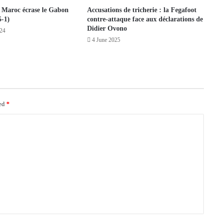
 Maroc écrase le Gabon
Accusations de tricherie : la Fegafoot
5-1)
contre-attaque face aux déclarations de
Didier Ovono
24
4 June 2025
ked
*