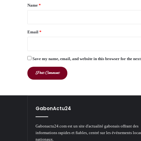
*
Name
*
Email
*
Save my name, email, and website in this browser for the nex
GabonActu24
Gabonactu24.com est un site d'actualité gabonais offrant des
informations rapides et fiables, centré sur les événements loca
nationaux.