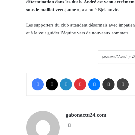
détermination dans les duels. André est venu extrêmeme
sous le maillot vert-jaune
», a ajouté Bjelanović.
Les supporters du club attendent désormais avec impatienc
et à le voir guider l’équipe vers de nouveaux sommets.
Facebook
X
LinkedIn
Pinterest
Messenger
Share via Email
Prin
gabonactu24.com
Website