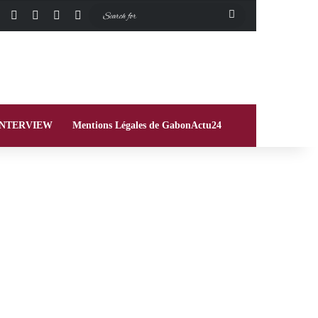
Facebook
X
Instagram
Switch skin
Search
for
INTERVIEW
Mentions Légales de GabonActu24