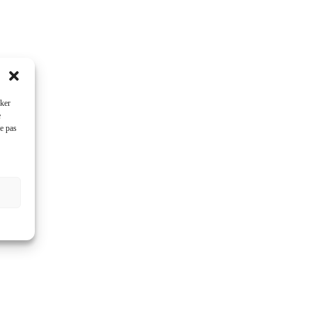
cker
e
ne pas