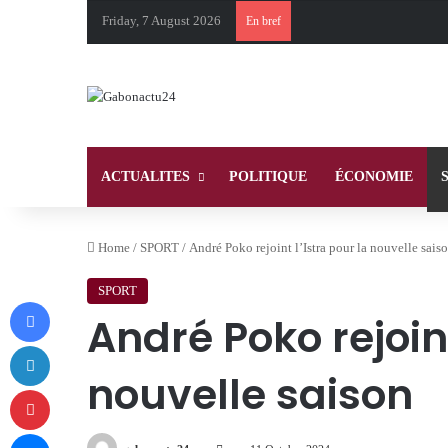
Friday, 7 August 2026
En bref
ACTUALITES
POLITIQUE
ÉCONOMIE
Home
/
SPORT
/
André Poko rejoint l’Istra pour la nouvelle sais
SPORT
Facebook
André Poko rejoint
LinkedIn
nouvelle saison
Pinterest
Messenger