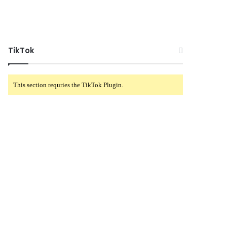
TikTok
This section requries the TikTok Plugin.