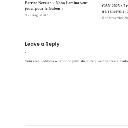
Patrice Neveu : « Noha Lemina veut
CAN 2025 : Le
jouer pour le Gabon »
à Franceville (
22 August 2023
16 November 20
Leave a Reply
Your email address will not be published.
Required fields are mar
C
o
m
m
e
n
t