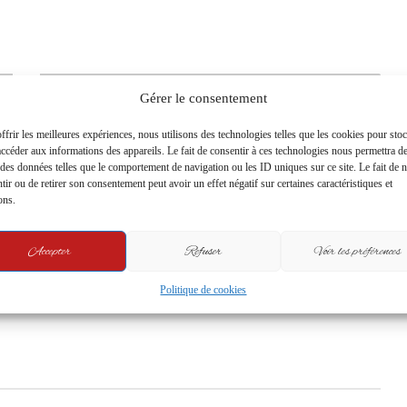
Gérer le consentement
ffrir les meilleures expériences, nous utilisons des technologies telles que les cookies pour sto
accéder aux informations des appareils. Le fait de consentir à ces technologies nous permettra d
r des données telles que le comportement de navigation ou les ID uniques sur ce site. Le fait de 
tir ou de retirer son consentement peut avoir un effet négatif sur certaines caractéristiques et
ons.
Accepter
Refuser
Voir les préférences
Édito : Niveau scolaire en chute libre
:Comment TikTok et Facebook
Politique de cookies
détruisent l’avenir des élèves gabonais