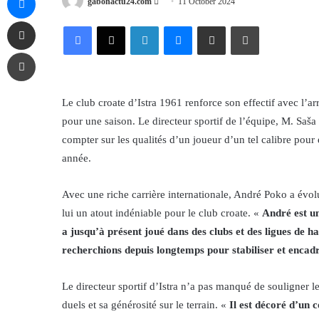
Send
gabonactu24.com
11 October 2024
an
Share via Email
Facebook
X
LinkedIn
Messenger
Share via Email
Print
email
Print
Le club croate d’Istra 1961 renforce son effectif avec l’
pour une saison. Le directeur sportif de l’équipe, M. Saš
compter sur les qualités d’un joueur d’un tel calibre pour
année.
Avec une riche carrière internationale, André Poko a évolu
lui un atout indéniable pour le club croate. «
André est un
a jusqu’à présent joué dans des clubs et des ligues de h
recherchions depuis longtemps pour stabiliser et encadr
Le directeur sportif d’Istra n’a pas manqué de souligner 
duels et sa générosité sur le terrain. «
Il est décoré d’un 