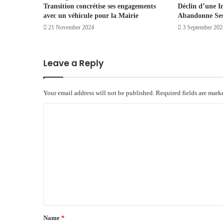
Transition concrétise ses engagements
Déclin d’une I
avec un véhicule pour la Mairie
Abandonne Ses
21 November 2024
3 September 202
Leave a Reply
Your email address will not be published.
Required fields are mar
C
o
m
m
e
n
t
*
Name
*