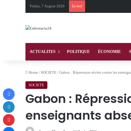
Friday, 7 August 2026
En bref
ACTUALITES
POLITIQUE
ÉCONOMIE
Home
/
SOCIETE
/
Gabon : Répression sévère contre les enseign
SOCIETE
Facebook
Gabon : Répressio
LinkedIn
enseignants abs
Pinterest
Messenger