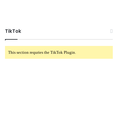
TikTok
This section requries the TikTok Plugin.