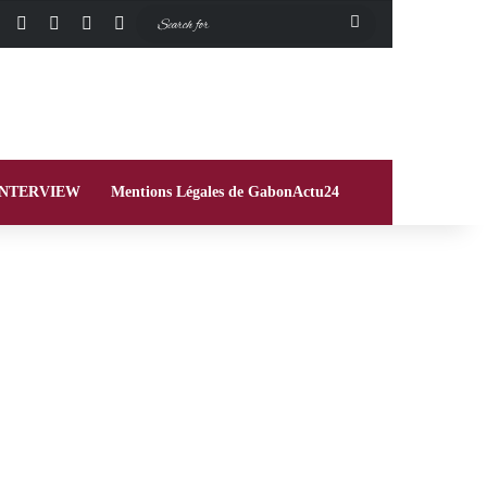
Facebook
X
Instagram
Switch skin
Search
for
INTERVIEW
Mentions Légales de GabonActu24