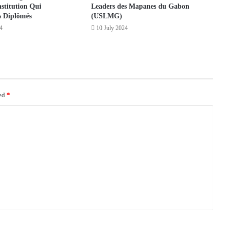
nstitution Qui
Leaders des Mapanes du Gabon
 Diplômés
(USLMG)
4
10 July 2024
ked
*