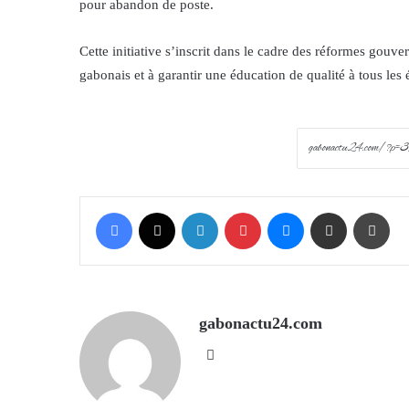
pour abandon de poste.
Cette initiative s’inscrit dans le cadre des réformes gouv
gabonais et à garantir une éducation de qualité à tous les 
Facebook
X
LinkedIn
Pinterest
Messenger
Share via Email
Prin
gabonactu24.com
Website