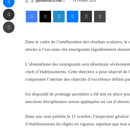
Send
gabonactu24.com
14 October 2024
an
Share via Email
Facebook
X
LinkedIn
Messenger
Share via Email
Print
email
Print
Dans le cadre de l’amélioration des résultats scolaires, l
strictes à l’encontre des enseignants régulièrement absents
L’absentéisme des enseignants sera désormais sévèrement 
chefs d’établissements. Cette directive a pour objectif de 
compromet l’atteinte des objectifs d’excellence définis par
Un dispositif de pointage quotidien a été mis en place pou
sanctions disciplinaires seront appliquées en cas d’absence
Dans une note publiée le 11 octobre, l’inspecteur général
d’établissements les règles en vigueur, stipulant que tout 