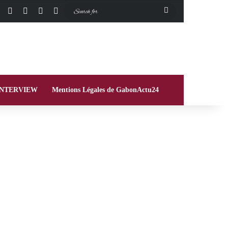
Facebook
X
Instagram
Switch skin
Search
for
INTERVIEW
Mentions Légales de GabonActu24