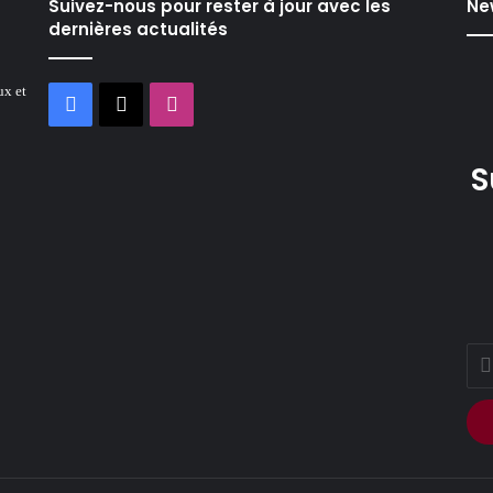
Suivez-nous pour rester à jour avec les
Ne
dernières actualités
ux et
Facebook
X
Instagram
S
Ente
your
Ema
addr