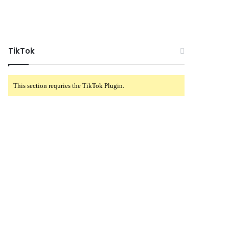
TikTok
This section requries the TikTok Plugin.