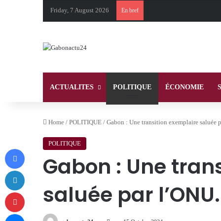
Friday, 7 August 2026
En bref
ACTUALITES
POLITIQUE
ÉCONOMIE
Home
/
POLITIQUE
/
Gabon : Une transition exemplaire saluée 
POLITIQUE
Facebook
Gabon : Une tran
LinkedIn
saluée par l’ONU.
Pinterest
Messenger