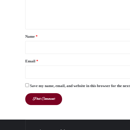
e
n
t
*
Name
*
Email
*
Save my name, email, and website in this browser for the nex