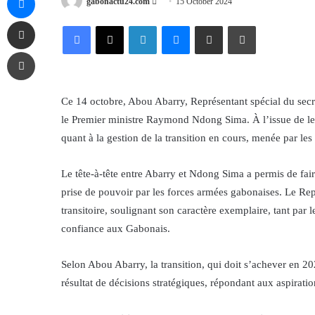
Send
gabonactu24.com
15 October 2024
an
Share via Email
Facebook
X
LinkedIn
Messenger
Share via Email
Print
email
Print
Ce 14 octobre, Abou Abarry, Représentant spécial du secr
le Premier ministre Raymond Ndong Sima. À l’issue de leu
quant à la gestion de la transition en cours, menée par les 
Le tête-à-tête entre Abarry et Ndong Sima a permis de faire
prise de pouvoir par les forces armées gabonaises. Le Re
transitoire, soulignant son caractère exemplaire, tant par l
confiance aux Gabonais.
Selon Abou Abarry, la transition, qui doit s’achever en 202
résultat de décisions stratégiques, répondant aux aspiratio