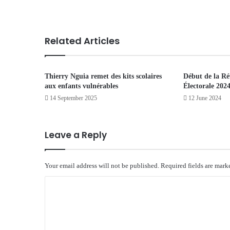
Related Articles
Thierry Nguia remet des kits scolaires
Début de la Rév
aux enfants vulnérables
Électorale 202
14 September 2025
12 June 2024
Leave a Reply
Your email address will not be published.
Required fields are mar
C
o
m
m