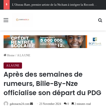
Oligui Nguema au Ghana : Libreville mise sur Accra pour renforcer sa stratégie diplomatique et économique
Menu
Se
Home
/
A LA UNE
A LA UNE
Après des semaines de
rumeurs, Bilie-By-Nze
officialise son départ du PDG
Send
gabonactu24.com
23 November 2024
0
2 minutes read