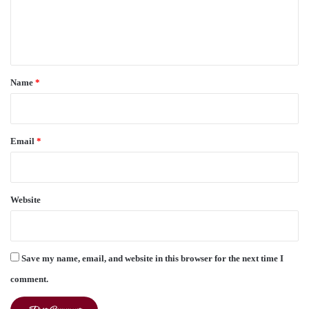
e
n
t
*
Name
*
Email
*
Website
Save my name, email, and website in this browser for the next time I
comment.