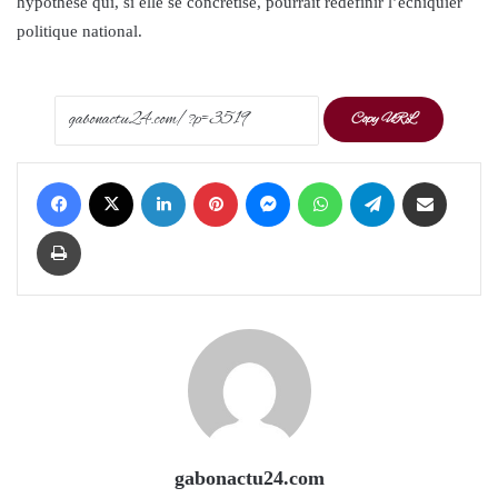
hypothèse qui, si elle se concrétise, pourrait redéfinir l’échiquier
politique national.
Copy URL
Facebook
X
LinkedIn
Pinterest
Messenger
WhatsApp
Telegram
Share via Email
Print
gabonactu24.com