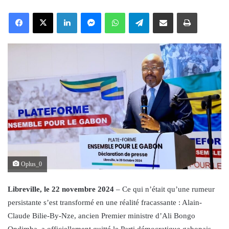
an
Facebook
X
LinkedIn
Messenger
WhatsApp
Telegram
Share via Email
Print
email
Oplus_0
Libreville, le 22 novembre 2024
– Ce qui n’était qu’une rumeur
persistante s’est transformé en une réalité fracassante : Alain-
Claude Bilie-By-Nze, ancien Premier ministre d’Ali Bongo
Ondimba, a officiellement quitté le Parti démocratique gabonais