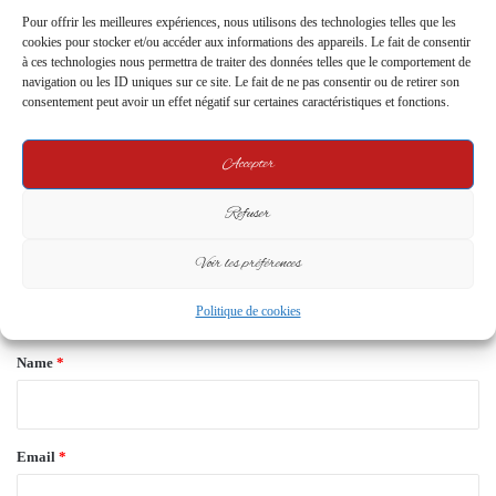
Leave a Reply
Pour offrir les meilleures expériences, nous utilisons des technologies telles que les
cookies pour stocker et/ou accéder aux informations des appareils. Le fait de consentir
à ces technologies nous permettra de traiter des données telles que le comportement de
navigation ou les ID uniques sur ce site. Le fait de ne pas consentir ou de retirer son
Your email address will not be published.
Required fields are marked
*
consentement peut avoir un effet négatif sur certaines caractéristiques et fonctions.
C
o
Accepter
m
Refuser
m
e
Voir les préférences
n
Politique de cookies
t
*
Name
*
Email
*