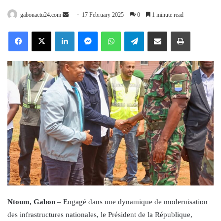
Send
gabonactu24.com
17 February 2025
0
1 minute read
an
Facebook
X
LinkedIn
Messenger
WhatsApp
Telegram
Share via Email
Print
email
Ntoum, Gabon
– Engagé dans une dynamique de modernisation
des infrastructures nationales, le Président de la République,