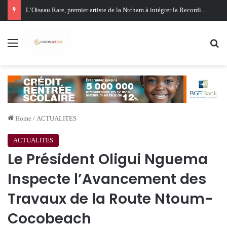
Oligui Nguema au Ghana : Libreville mise sur Accra pour renforcer sa stratégie diplomatique et économique
Menu
Se
Home
/
ACTUALITES
ACTUALITES
Le Président Oligui Nguema
Inspecte l’Avancement des
Travaux de la Route Ntoum-
Cocobeach