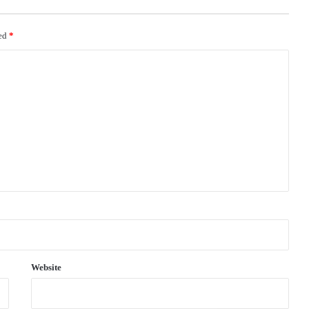
ked
*
Website