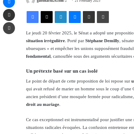
Send
gabonactu24.com
21 February 2025
an
Share via Email
Facebook
X
LinkedIn
Messenger
Share via Email
Print
email
Print
Le jeudi 20 février 2025, le Sénat a adopté une propositio
situation irrégulière
. Porté par
Stéphane Demilly
, sénat
ubuesques » et empêcher les unions supposément frauduleu
fondamental
, camouflée sous des arguments sécuritaires e
Un prétexte basé sur un cas isolé
Le point de départ de cette proposition de loi repose sur
u
qui avait refusé de marier un homme sous le coup d’une Ob
ancien président d’une mosquée fermée pour radicalisme
droit au mariage
.
Ce cas exceptionnel est instrumentalisé pour justifier une
situations radicales évoquées. La confusion entretenue en