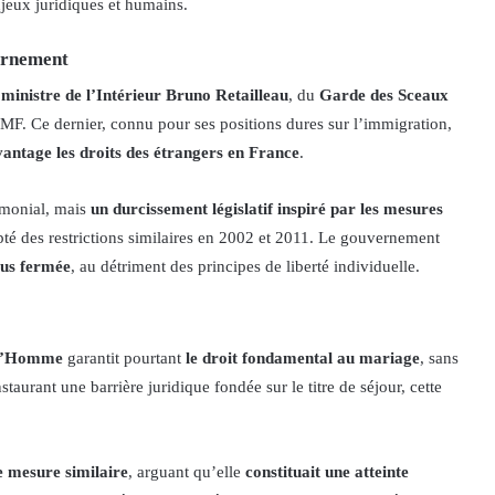
njeux juridiques et humains.
vernement
u
ministre de l’Intérieur Bruno Retailleau
, du
Garde des Sceaux
AMF. Ce dernier, connu pour ses positions dures sur l’immigration,
vantage les droits des étrangers en France
.
imonial, mais
un durcissement législatif inspiré par les mesures
pté des restrictions similaires en 2002 et 2011. Le gouvernement
lus fermée
, au détriment des principes de liberté individuelle.
 l’Homme
garantit pourtant
le droit fondamental au mariage
, sans
nstaurant une barrière juridique fondée sur le titre de séjour, cette
e mesure similaire
, arguant qu’elle
constituait une atteinte