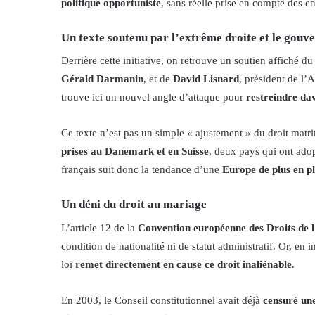
politique opportuniste
, sans réelle prise en compte des e
Un texte soutenu par l’extrême droite et le gou
Derrière cette initiative, on retrouve un soutien affiché d
Gérald Darmanin
, et de
David Lisnard
, président de l’
trouve ici un nouvel angle d’attaque pour
restreindre da
Ce texte n’est pas un simple « ajustement » du droit matr
prises au Danemark et en Suisse
, deux pays qui ont ado
français suit donc la tendance d’une
Europe de plus en p
Un déni du droit au mariage
L’article 12 de la
Convention européenne des Droits de
condition de nationalité ni de statut administratif. Or, en i
loi
remet directement en cause ce droit inaliénable
.
En 2003, le Conseil constitutionnel avait déjà
censuré un