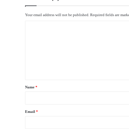
Your email address will not be published.
Required fields are mar
C
o
m
m
e
n
t
*
Name
*
Email
*