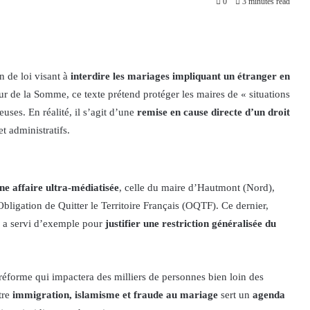
0
3 minutes read
n de loi visant à
interdire les mariages impliquant un étranger en
eur de la Somme, ce texte prétend protéger les maires de « situations
ses. En réalité, il s’agit d’une
remise en cause directe d’un droit
t administratifs.
ne affaire ultra-médiatisée
, celle du maire d’Hautmont (Nord),
ligation de Quitter le Territoire Français (OQTF). Ce dernier,
, a servi d’exemple pour
justifier une restriction généralisée du
 réforme qui impactera des milliers de personnes bien loin des
tre
immigration, islamisme et fraude au mariage
sert un
agenda