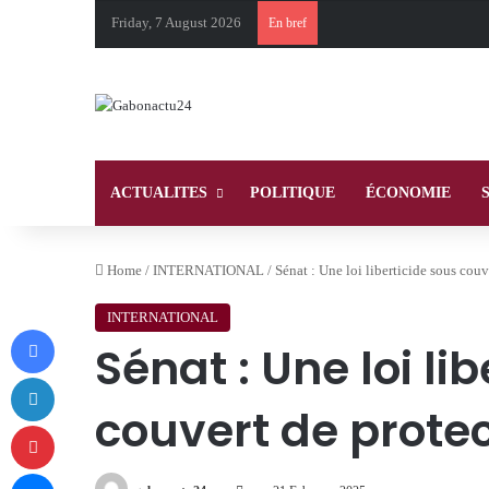
Friday, 7 August 2026
En bref
ACTUALITES
POLITIQUE
ÉCONOMIE
Home
/
INTERNATIONAL
/
Sénat : Une loi liberticide sous couv
INTERNATIONAL
Facebook
Sénat : Une loi li
LinkedIn
couvert de protec
Pinterest
Messenger