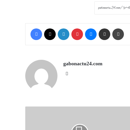
Facebook
X
LinkedIn
Pinterest
Messenger
Share via Email
Prin
gabonactu24.com
Website