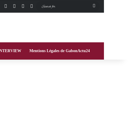
Facebook
X
Instagram
Switch skin
Search
for
INTERVIEW
Mentions Légales de GabonActu24