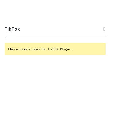
TikTok
This section requries the TikTok Plugin.