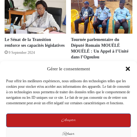
Le Sénat de la Transition
Tournée parlementaire du
renforce ses capacités législatives
Député Romain MOUÉLÉ
MOUÉLÉ : Un Appel à l’Unité
9 September 2024
dans l’Ogoulou
7 August 2024
Gérer le consentement
Pour offrir les meilleures expériences, nous utilisons des technologies telles que les
cookies pour stocker et/ou accéder aux informations des appareils. Le fait de consentir
à ces technologies nous permettra de traiter des données telles que le comportement de
navigation ou les ID uniques sur ce site. Le fait de ne pas consentir ou de retirer son
consentement peut avoir un effet négatif sur certaines caractéristiques et fonctions.
Législatives 2025 : la Cour
Présidentielle 2025 : En toute
Accepter
constitutionnelle coupe les ailes
discrétion, Billie Bi Nze choisit le
de Ndong Obiang et expose les
porte-à-porte au détriment des
failles de REAGIR
grands meetings
Refuser