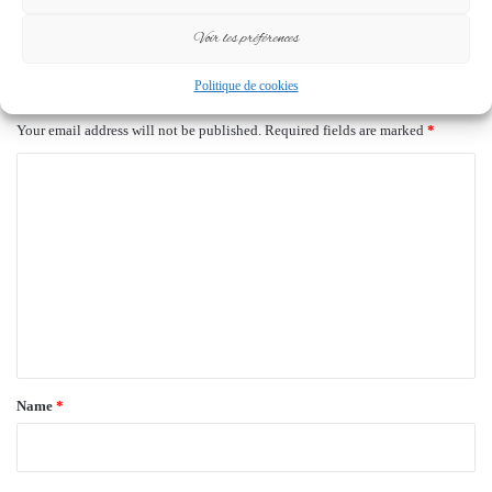
10 September 2025
31 March 2025
Voir les préférences
Leave a Reply
Politique de cookies
Your email address will not be published.
Required fields are marked
*
C
o
m
m
e
n
t
*
Name
*