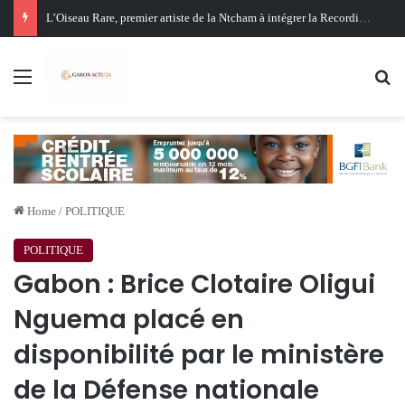
Oligui Nguema au Ghana : Libreville mise sur Accra pour renforcer sa stratégie diplomatique et économique
Menu
Se
Home
/
POLITIQUE
POLITIQUE
Gabon : Brice Clotaire Oligui
Nguema placé en
disponibilité par le ministère
de la Défense nationale