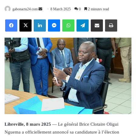
Send
gabonactu24.com
8 March 2025
0
2 minutes read
an
Facebook
X
LinkedIn
Messenger
WhatsApp
Telegram
Share via Email
Print
email
Libreville, 8 mars 2025
— Le général Brice Clotaire Oligui
Nguema a officiellement annoncé sa candidature à l’élection