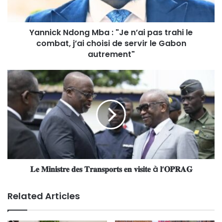
Yannick Ndong Mba : "Je n’ai pas trahi le
combat, j’ai choisi de servir le Gabon
autrement"
𝐋𝐞 𝐌𝐢𝐧𝐢𝐬𝐭𝐫𝐞 𝐝𝐞𝐬 𝐓𝐫𝐚𝐧𝐬𝐩𝐨𝐫𝐭𝐬 𝐞𝐧 𝐯𝐢𝐬𝐢𝐭𝐞 à 𝐥’𝐎𝐏𝐑𝐀𝐆
Related Articles