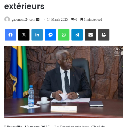
extérieurs
Send
gabonactu24.com
14 March 2025
0
1 minute read
an
Facebook
X
LinkedIn
Messenger
WhatsApp
Telegram
Share via Email
Print
email
Libreville, 13 mars 2025
– Le Premier ministre, Chef du