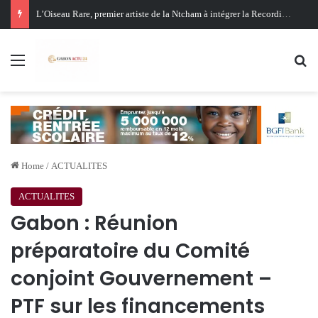
Oligui Nguema au Ghana : Libreville mise sur Accra pour renforcer sa stratégie diplomatique et économique
Menu
Se
Home
/
ACTUALITES
ACTUALITES
Gabon : Réunion
préparatoire du Comité
conjoint Gouvernement –
PTF sur les financements