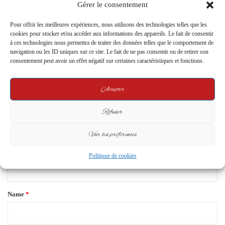
en compte
Protection des Droits d’Auteur
Gérer le consentement
19 February 2025
19 June 2024
Pour offrir les meilleures expériences, nous utilisons des technologies telles que les
cookies pour stocker et/ou accéder aux informations des appareils. Le fait de consentir
Leave a Reply
à ces technologies nous permettra de traiter des données telles que le comportement de
navigation ou les ID uniques sur ce site. Le fait de ne pas consentir ou de retirer son
consentement peut avoir un effet négatif sur certaines caractéristiques et fonctions.
Your email address will not be published.
Required fields are marked
*
C
Accepter
o
Refuser
m
m
Voir les préférences
e
Politique de cookies
n
t
*
Name
*