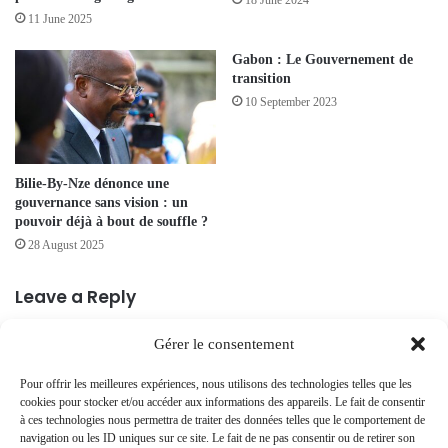
18 June 2024
11 June 2025
Gabon : Le Gouvernement de
transition
10 September 2023
Bilie-By-Nze dénonce une
gouvernance sans vision : un
pouvoir déjà à bout de souffle ?
28 August 2025
Leave a Reply
Gérer le consentement
Your email address will not be published.
Required fields are marked
*
Pour offrir les meilleures expériences, nous utilisons des technologies telles que les
C
cookies pour stocker et/ou accéder aux informations des appareils. Le fait de consentir
à ces technologies nous permettra de traiter des données telles que le comportement de
o
navigation ou les ID uniques sur ce site. Le fait de ne pas consentir ou de retirer son