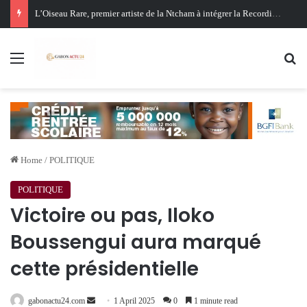
Oligui Nguema au Ghana : Libreville mise sur Accra pour renforcer sa stratégie diplomatique et économique
Menu
Se
Home
/
POLITIQUE
POLITIQUE
Victoire ou pas, Iloko
Boussengui aura marqué
cette présidentielle
Send
gabonactu24.com
1 April 2025
0
1 minute read