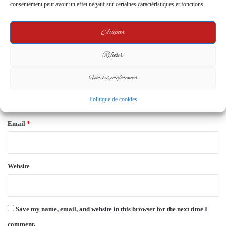
m
consentement peut avoir un effet négatif sur certaines caractéristiques et fonctions.
m
Accepter
e
n
Refuser
t
Voir les préférences
*
Name
*
Politique de cookies
Email
*
Website
Save my name, email, and website in this browser for the next time I
comment.