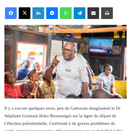
an
Facebook
X
LinkedIn
Messenger
WhatsApp
Telegram
Share via Email
Print
email
Il y a encore quelques mois, peu de Gabonais imaginaient le Dr
Stéphane Germain Iloko Boussengui sur la ligne de départ de
l’élection présidentielle. Confronté à de graves problèmes de
santé, marqué par une crise d’hypertension qui avait failli lui être