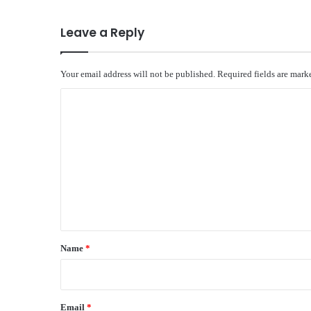
Leave a Reply
Your email address will not be published.
Required fields are mar
C
o
m
m
e
n
t
*
Name
*
Email
*