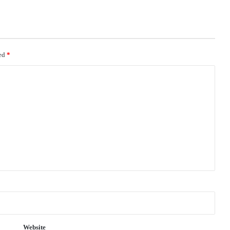
ked
*
Website