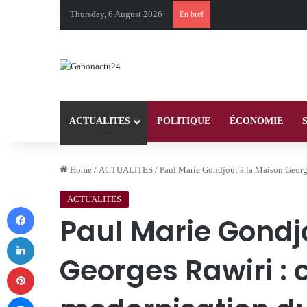
Thursday, 6 August 2026
En bref
ACTUALITES
POLITIQUE
ÉCONOMIE
Home
/
ACTUALITES
/
Paul Marie Gondjout à la Maison George
ACTUALITES
Facebook
Paul Marie Gondj
LinkedIn
Georges Rawiri : 
Pinterest
Messenger