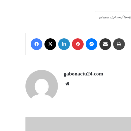
Facebook
X
LinkedIn
Pinterest
Messenger
Share via Email
Prin
gabonactu24.com
Website