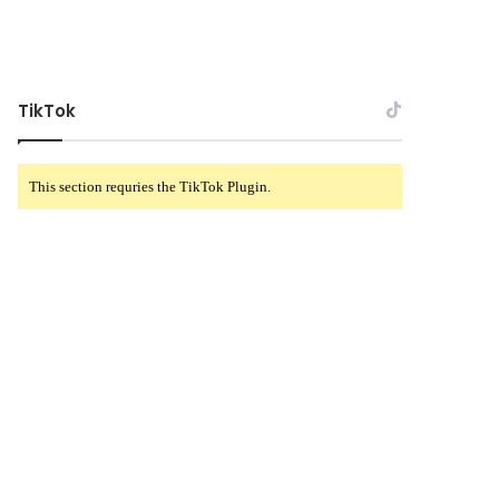
TikTok
This section requries the TikTok Plugin.