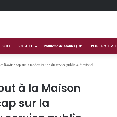
SPORT
360ACTU
Politique de cookies (UE)
PORTRAIT & 
s Rawiri : cap sur la modernisation du service public audiovisuel
out à la Maison
cap sur la