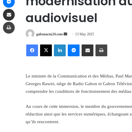
modernisation du
Share via Email
audiovisuel
Print
Send
gabonactu24.com
13 May 2025
an
Facebook
X
LinkedIn
Messenger
Share via Email
Print
email
Le ministre de la Communication et des Médias, Paul Mari
Georges Rawiri, siège de Radio Gabon et Gabon Télévisions
comprendre les conditions de fonctionnement des médias 
Au cours de cette immersion, le membre du gouvernement a 
rédaction ainsi que les services numériques, échangeant av
qu’ils rencontrent.