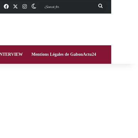
Facebook
X
Instagram
Switch skin
Search
for
INTERVIEW
Mentions Légales de GabonActu24