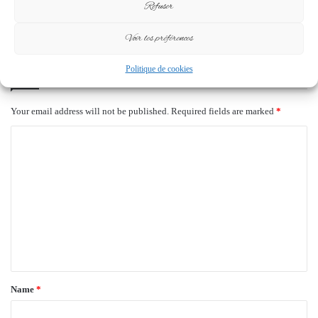
“Mimongo doit entrer dans une
Refuser
14 May 2025
nouvelle ère de gouvernance”
12 August 2025
Voir les préférences
Leave a Reply
Politique de cookies
Your email address will not be published.
Required fields are marked
*
C
o
m
m
e
n
t
*
Name
*