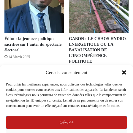
Édito : la jeunesse politique
GABON : LE CHAOS HYDRO-
sacrifiée sur l’autel du spectacle
ÉNERGÉTIQUE OU LA
électoral
BANALISATION DE
L’INCOMPÉTENCE
14 March 2025
POLITIQUE
11 February 2025
Gérer le consentement
Pour offrir les meilleures expériences, nous utilisons des technologies telles que les
cookies pour stocker et/ou accéder aux informations des appareils. Le fait de consentir
à ces technologies nous permettra de traiter des données telles que le comportement de
navigation ou les ID uniques sur ce site. Le fait de ne pas consentir ou de retirer son
consentement peut avoir un effet négatif sur certaines caractéristiques et fonctions.
TRIBUNE LIBRE: Taxi Gab+ :
ENTRETIEN EXCLUSIF –
Accepter
Quand la rigueur devient
Ferdinand Justin Boundjanga,
stigmatisation sociale
candidat investi par l’UDB :