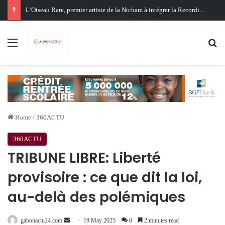
Oligui Nguema au Ghana : Libreville mise sur Accra pour renforcer sa stratégie diplomatique et économique
Menu
Se
Home
/
360ACTU
360ACTU
TRIBUNE LIBRE: Liberté
provisoire : ce que dit la loi,
au-delà des polémiques
Send
gabonactu24.com
19 May 2025
0
2 minutes read