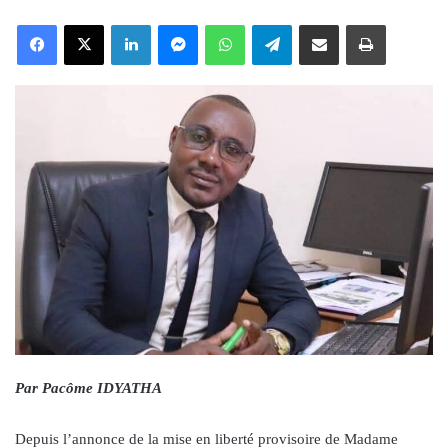
an
Facebook
X
LinkedIn
Messenger
WhatsApp
Telegram
Share via Email
Print
email
Par Pacôme IDYATHA
Depuis l’annonce de la mise en liberté provisoire de Madame