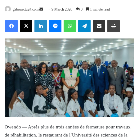
Send
gabonactu24.com
9 March 2026
0
1 minute read
an
Facebook
X
LinkedIn
Messenger
WhatsApp
Telegram
Share via Email
Print
email
Owendo — Après plus de trois années de fermeture pour travaux
de réhabilitation, le restaurant de l’Université des sciences de la