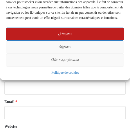
cookies pour stocker et/ou accéder aux informations des appareils. Le fait de consentir
Your email address will not be published.
Required fields are marked
*
à ces technologies nous permettra de traiter des données telles que le comportement de
navigation ou les ID uniques sur ce site. Le fait de ne pas consentir ou de retirer son
C
consentement peut avoir un effet négatif sur certaines caractéristiques et fonctions.
o
m
Accepter
m
Refuser
e
n
Voir les préférences
t
Politique de cookies
*
Name
*
Email
*
Website