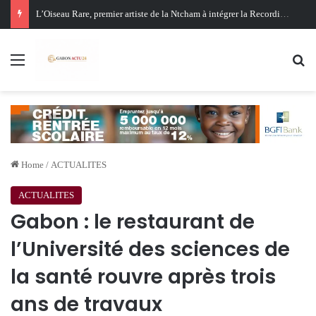
Oligui Nguema au Ghana : Libreville mise sur Accra pour renforcer sa stratégie diplomatique et économique
Menu
Se
Home
/
ACTUALITES
ACTUALITES
Gabon : le restaurant de
l’Université des sciences de
la santé rouvre après trois
ans de travaux