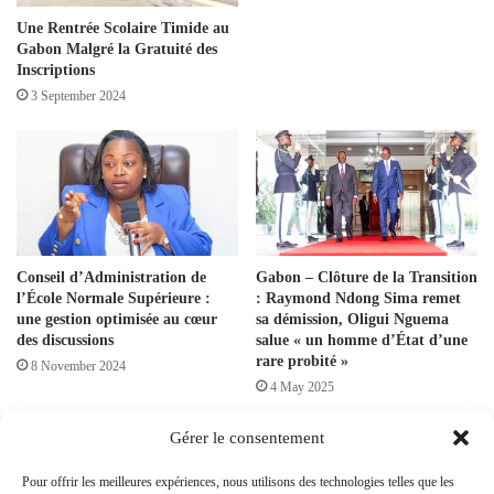
Une Rentrée Scolaire Timide au
Gabon Malgré la Gratuité des
Inscriptions
3 September 2024
Conseil d’Administration de
Gabon – Clôture de la Transition
l’École Normale Supérieure :
: Raymond Ndong Sima remet
une gestion optimisée au cœur
sa démission, Oligui Nguema
des discussions
salue « un homme d’État d’une
rare probité »
8 November 2024
4 May 2025
Gérer le consentement
Leave a Reply
Pour offrir les meilleures expériences, nous utilisons des technologies telles que les