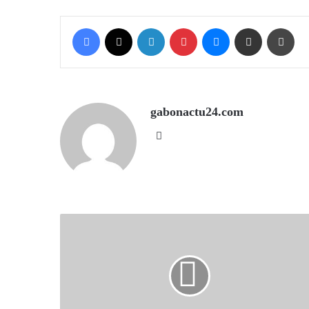
Facebook
X
LinkedIn
Pinterest
Messenger
Share via Email
Prin
gabonactu24.com
Website