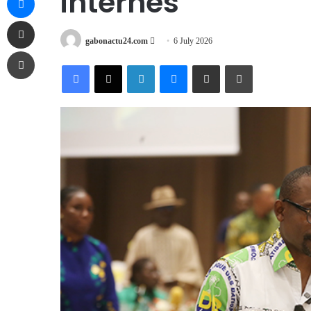
internes
Share via Email
Send
gabonactu24.com
6 July 2026
Print
an
Facebook
X
LinkedIn
Messenger
Share via Email
Print
email