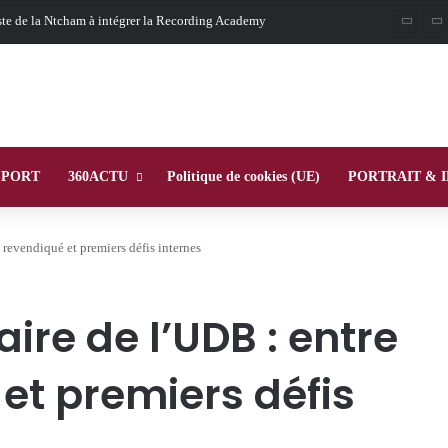
Oligui Nguema au Ghana : Libreville mise sur Accra pour renforcer sa stratégie diplomatique et économique
SPORT
360ACTU
Politique de cookies (UE)
PORTRAIT & 
 revendiqué et premiers défis internes
ire de l’UDB : entre
et premiers défis