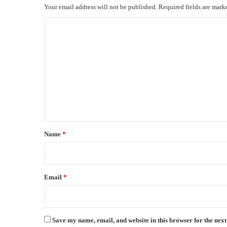
Your email address will not be published.
Required fields are mar
C
o
m
m
e
n
t
*
Name
*
Email
*
Save my name, email, and website in this browser for the nex