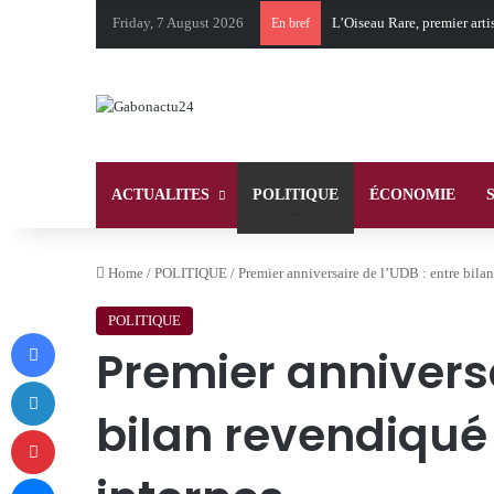
Friday, 7 August 2026
En bref
ACTUALITES
POLITIQUE
ÉCONOMIE
Home
/
POLITIQUE
/
Premier anniversaire de l’UDB : entre bilan
POLITIQUE
Facebook
Premier anniversa
LinkedIn
bilan revendiqué 
Pinterest
Messenger