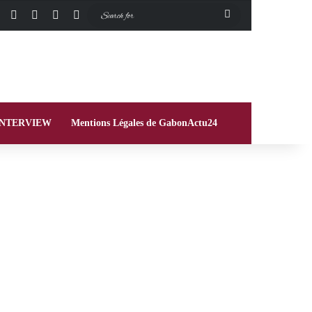
Facebook
X
Instagram
Switch skin
Search
for
INTERVIEW
Mentions Légales de GabonActu24