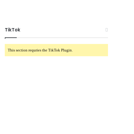
TikTok
This section requries the TikTok Plugin.