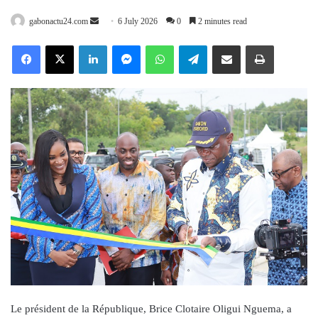
Send
gabonactu24.com
6 July 2026
0
2 minutes read
an
Facebook
X
LinkedIn
Messenger
WhatsApp
Telegram
Share via Email
Print
email
Le président de la République, Brice Clotaire Oligui Nguema, a