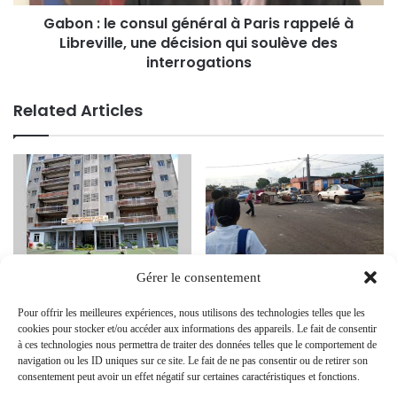
Gabon : le consul général à Paris rappelé à
Libreville, une décision qui soulève des
interrogations
Related Articles
Législatives et locales 2025 au
Mobilisation Citoyenne à Port-
Gérer le consentement
Gabon : la CNLCEI exige la
Gentil Contre les Coupures de
déclaration de patrimoine des
Courant Répétées de la SEEG
Pour offrir les meilleures expériences, nous utilisons des technologies telles que les
candidats
22 February 2024
cookies pour stocker et/ou accéder aux informations des appareils. Le fait de consentir
16 July 2025
à ces technologies nous permettra de traiter des données telles que le comportement de
navigation ou les ID uniques sur ce site. Le fait de ne pas consentir ou de retirer son
consentement peut avoir un effet négatif sur certaines caractéristiques et fonctions.