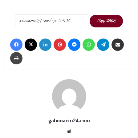
Copy URL
Facebook
X
LinkedIn
Pinterest
Messenger
WhatsApp
Telegram
Share via Email
Print
gabonactu24.com
Website