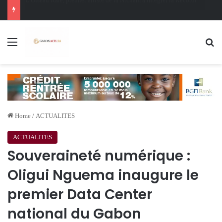
Oligui Nguema au Ghana : Libreville mise sur Accra pour renforcer sa stratégie diplomatique et économique
Menu
Se
Home
/
ACTUALITES
ACTUALITES
Souveraineté numérique :
Oligui Nguema inaugure le
premier Data Center
national du Gabon