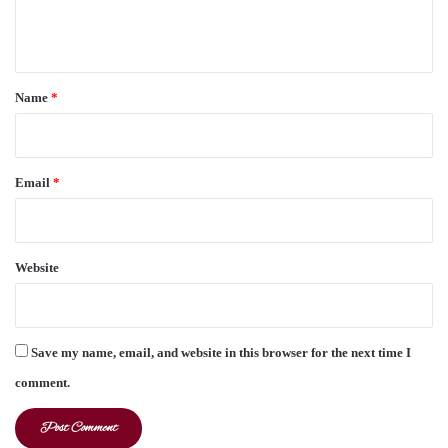
e
n
t
*
Name
*
Email
*
Website
Save my name, email, and website in this browser for the next time I
comment.