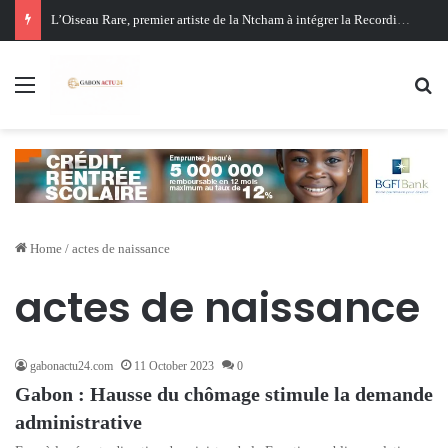
L’Oiseau Rare, premier artiste de la Ntcham à intégrer la Recording Academy
Menu
Se
Home
/
actes de naissance
actes de naissance
gabonactu24.com
11 October 2023
0
Gabon : Hausse du chômage stimule la demande
administrative