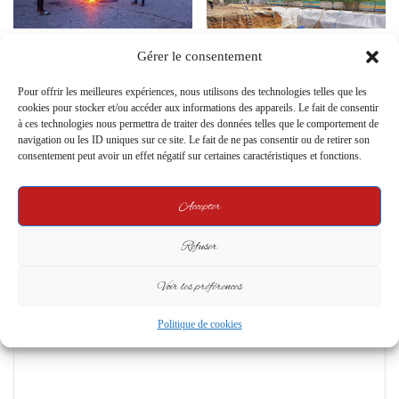
Chômage au Gabon : Un défi
Rétablissement progressif de la
Gérer le consentement
national en quête de solutions
distribution d’eau à Libreville
urgentes
suite à l’achèvement des travaux
Pour offrir les meilleures expériences, nous utilisons des technologies telles que les
de raccordement
2 May 2024
cookies pour stocker et/ou accéder aux informations des appareils. Le fait de consentir
12 April 2024
à ces technologies nous permettra de traiter des données telles que le comportement de
navigation ou les ID uniques sur ce site. Le fait de ne pas consentir ou de retirer son
consentement peut avoir un effet négatif sur certaines caractéristiques et fonctions.
Leave a Reply
Accepter
Your email address will not be published.
Required fields are marked
*
Refuser
C
o
Voir les préférences
m
Politique de cookies
m
e
n