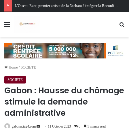
Oligui Nguema au Ghana : Libreville mise sur Accra pour renforcer sa stratégie diplomatique et économique
Menu
Se
Home
/
SOCIETE
SOCIETE
Gabon : Hausse du chômage
stimule la demande
administrative
Send
gabonactu24.com
11 October 2023
0
1 minute read