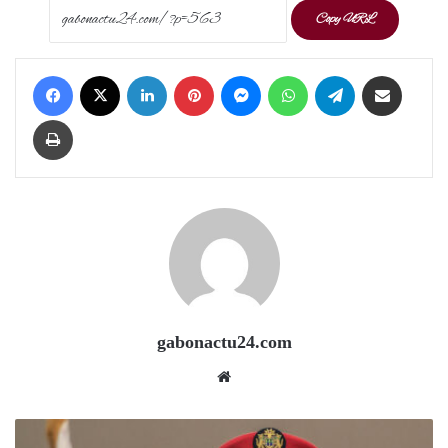
Copy URL
Facebook
X
LinkedIn
Pinterest
Messenger
WhatsApp
Telegram
Share via Email
Print
gabonactu24.com
Website