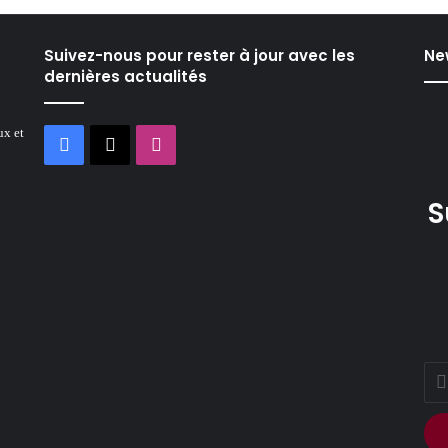
Suivez-nous pour rester à jour avec les
Ne
dernières actualités
ux et
Facebook
X
Instagram
S
Ente
you
Ema
addr