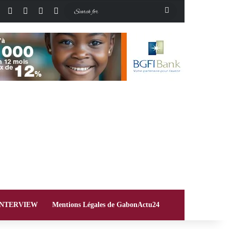
Facebook
X
Instagram
Switch skin
Search
for
INTERVIEW
Mentions Légales de GabonActu24