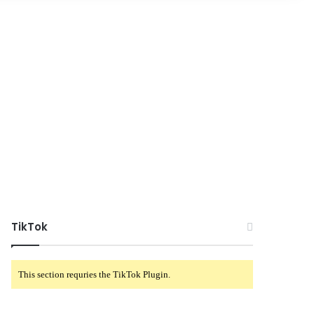
TikTok
This section requries the TikTok Plugin.