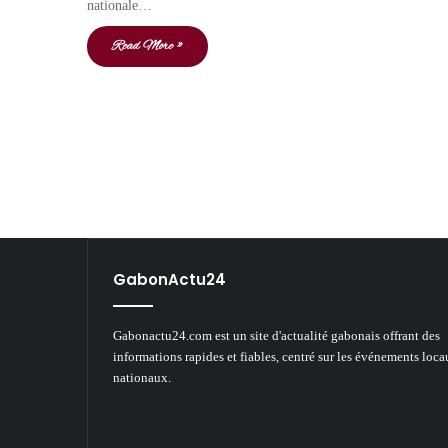
nationale…
Read More »
GabonActu24
Gabonactu24.com est un site d'actualité gabonais offrant des
informations rapides et fiables, centré sur les événements loca
nationaux.