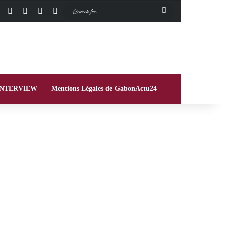
Facebook
X
Instagram
Switch skin
Search
for
INTERVIEW
Mentions Légales de GabonActu24