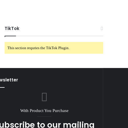
TikTok
This section requries the TikTok Plugin.
wsletter
With Product You Purchase
ubscribe to our mailing