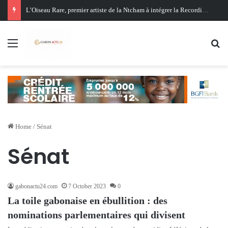
L’Oiseau Rare, premier artiste de la Ntcham à intégrer la Recording Academy
Menu
Se
Home
/
Sénat
Sénat
gabonactu24.com
7 October 2023
0
La toile gabonaise en ébullition : des
nominations parlementaires qui divisent