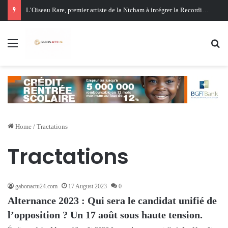
L’Oiseau Rare, premier artiste de la Ntcham à intégrer la Recording Academy
Menu
Se
Home
/
Tractations
Tractations
gabonactu24.com
17 August 2023
0
Alternance 2023 : Qui sera le candidat unifié de
l’opposition ? Un 17 août sous haute tension.