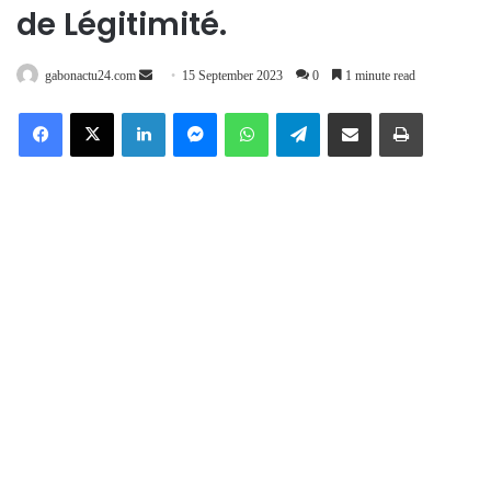
de Légitimité.
Send
gabonactu24.com
15 September 2023
0
1 minute read
an
Facebook
X
LinkedIn
Messenger
WhatsApp
Telegram
Share via Email
Print
email