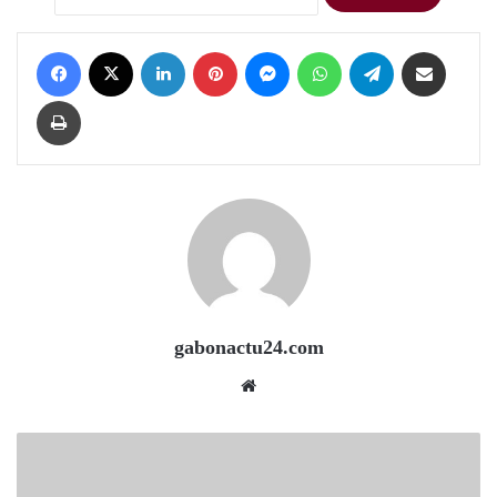
Facebook
X
LinkedIn
Pinterest
Messenger
WhatsApp
Telegram
Share via Email
Print
gabonactu24.com
Website