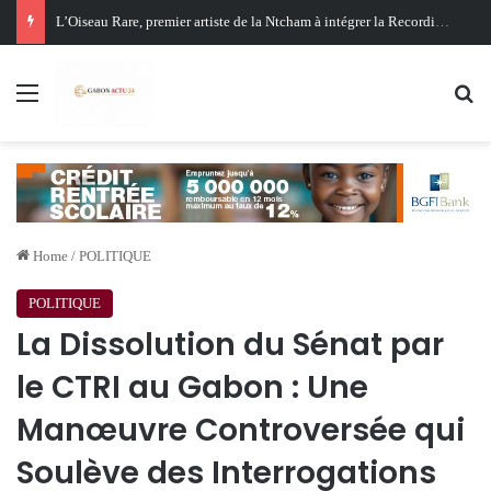
Oligui Nguema au Ghana : Libreville mise sur Accra pour renforcer sa stratégie diplomatique et économique
Menu
Se
Home
/
POLITIQUE
POLITIQUE
La Dissolution du Sénat par
le CTRI au Gabon : Une
Manœuvre Controversée qui
Soulève des Interrogations