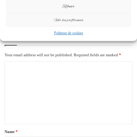
La plateforme « Ensemble pour
Refuser
le Gabon » appelle à voter «
NON » au référendum
Voir les préférences
29 October 2024
Politique de cookies
Leave a Reply
Your email address will not be published.
Required fields are marked
*
C
o
m
m
e
n
t
*
Name
*