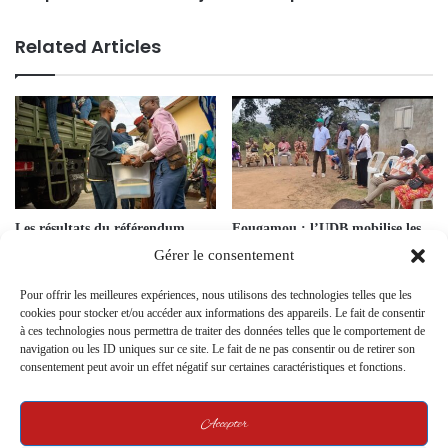
Related Articles
Les résultats du référendum
Fougamou : l’UDB mobilise les
gabonais entre les mains de la
populations et appelle à la
Gérer le consentement
Cour constitutionnelle
responsabilité citoyenne
22 November 2024
13 September 2025
Pour offrir les meilleures expériences, nous utilisons des technologies telles que les
cookies pour stocker et/ou accéder aux informations des appareils. Le fait de consentir
Nyanga : Le Président injecte 2,3
à ces technologies nous permettra de traiter des données telles que le comportement de
navigation ou les ID uniques sur ce site. Le fait de ne pas consentir ou de retirer son
milliards pour revitaliser la
consentement peut avoir un effet négatif sur certaines caractéristiques et fonctions.
Doutsila et la Douigny
15 July 2024
Accepter