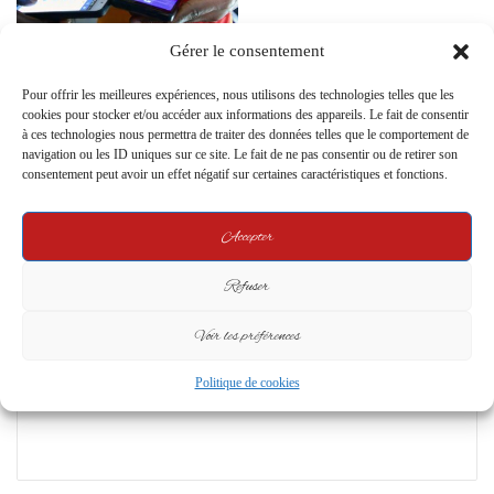
Gérer le consentement
Édifice Commun : Un Phare des
Réseaux Sociaux au Gabon
Pour offrir les meilleures expériences, nous utilisons des technologies telles que les
27 September 2023
cookies pour stocker et/ou accéder aux informations des appareils. Le fait de consentir
à ces technologies nous permettra de traiter des données telles que le comportement de
navigation ou les ID uniques sur ce site. Le fait de ne pas consentir ou de retirer son
Leave a Reply
consentement peut avoir un effet négatif sur certaines caractéristiques et fonctions.
Your email address will not be published.
Required fields are marked
*
Accepter
C
Refuser
o
Voir les préférences
m
m
Politique de cookies
e
n
t