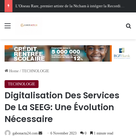
Oligui Nguema au Ghana : Libreville mise sur Accra pour renforcer sa stratégie diplomatique et économique
Menu
Se
Home
/
TECHNOLOGIE
TECHNOLOGIE
Digitalisation Des Services
De La SEEG: Une Évolution
Nécessaire
Send
gabonactu24.com
6 November 2023
0
1 minute read