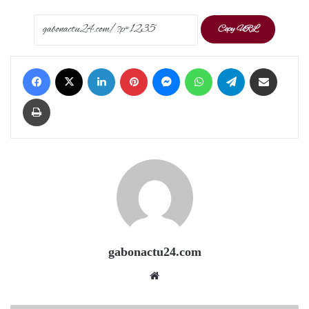
Copy URL
Facebook
X
LinkedIn
Pinterest
Messenger
WhatsApp
Telegram
Share via Email
Print
gabonactu24.com
Website