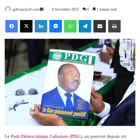
Send
gabonactu24.com
6 November 2023
0
1 minute read
an
Facebook
X
LinkedIn
Messenger
WhatsApp
Telegram
Share via Email
Print
email
Le
Parti Démocratique Gabonais (PDG
), au pouvoir depuis six