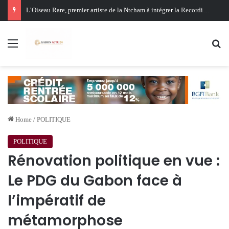
Oligui Nguema au Ghana : Libreville mise sur Accra pour renforcer sa stratégie diplomatique et économique
Menu
Se
Home
/
POLITIQUE
POLITIQUE
Rénovation politique en vue :
Le PDG du Gabon face à
l’impératif de
métamorphose