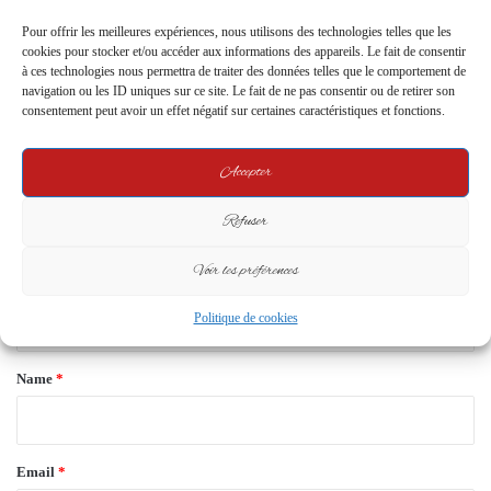
Pour offrir les meilleures expériences, nous utilisons des technologies telles que les
Leave a Reply
cookies pour stocker et/ou accéder aux informations des appareils. Le fait de consentir
à ces technologies nous permettra de traiter des données telles que le comportement de
navigation ou les ID uniques sur ce site. Le fait de ne pas consentir ou de retirer son
Your email address will not be published.
Required fields are marked
*
consentement peut avoir un effet négatif sur certaines caractéristiques et fonctions.
C
Accepter
o
m
Refuser
m
Voir les préférences
e
n
Politique de cookies
t
*
Name
*
Email
*