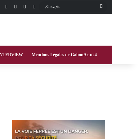
Facebook
X
Instagram
Switch skin
Search
for
INTERVIEW
Mentions Légales de GabonActu24