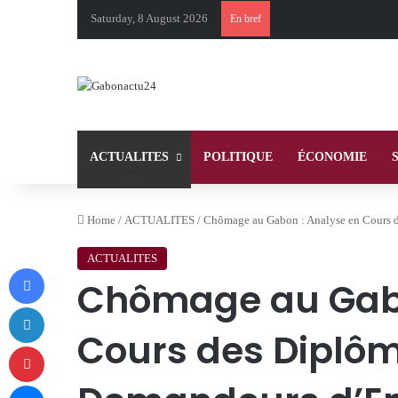
Saturday, 8 August 2026
En bref
ACTUALITES
POLITIQUE
ÉCONOMIE
Home
/
ACTUALITES
/
Chômage au Gabon : Analyse en Cours d
ACTUALITES
Facebook
Chômage au Gabo
LinkedIn
Cours des Diplô
Pinterest
Messenger