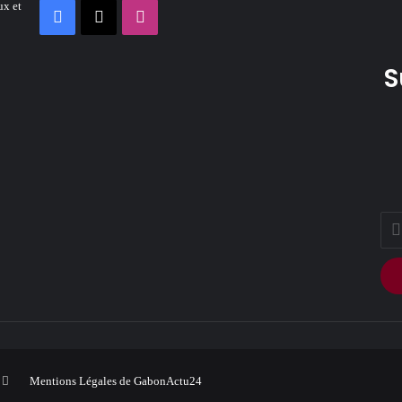
ux et
Facebook
X
Instagram
S
Ente
your
Ema
addr
ook
Instagram
Mentions Légales de GabonActu24