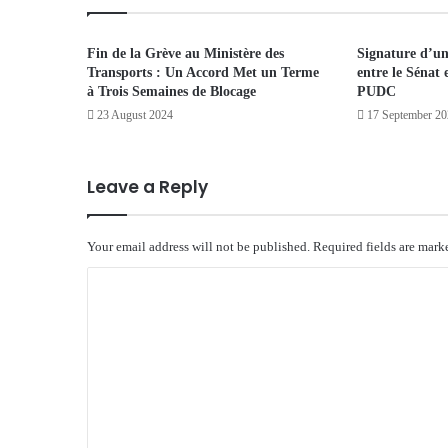
Fin de la Grève au Ministère des
Signature d’u
Transports : Un Accord Met un Terme
entre le Sénat
à Trois Semaines de Blocage
PUDC
23 August 2024
17 September 2
Leave a Reply
Your email address will not be published.
Required fields are mar
C
o
m
m
e
n