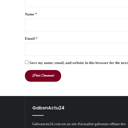
t
*
Name
*
Email
*
Save my name, email, and website in this browser for the nex
GabonActu24
Gabonactu24.com est un site d'actualité gabonais offrant des