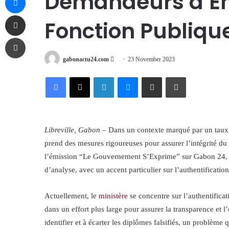
Demandeurs d’Em
Share via Email
Fonction Publiqu
Print
Send
gabonactu24.com
23 November 2023
an
Facebook
X
LinkedIn
Messenger
Share via Email
Print
email
Libreville, Gabon
– Dans un contexte marqué par un tau
prend des mesures rigoureuses pour assurer l’intégrité du 
l’émission “Le Gouvernement S’Exprime” sur Gabon 24, l
d’analyse, avec un accent particulier sur l’authentificatio
Actuellement, le
ministère
se concentre sur l’authentifica
dans un effort plus large pour assurer la transparence et l’
identifier et à écarter les diplômes falsifiés, un problèm