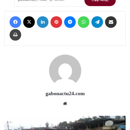
Facebook
X
LinkedIn
Pinterest
Messenger
WhatsApp
Telegram
Share via Email
Print
gabonactu24.com
Website