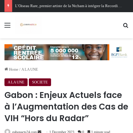
Oligui Nguema au Ghana : Libreville mise sur Accra pour renforcer sa stratégie diplomatique et économique
Menu
Se
Home
/
A LA UNE
A LA UNE
SOCIETE
Gabon : Enjeux Actuels face
à l’Augmentation des Cas de
VIH “Hors du Radar”
Send
gabonactu24.com
1 December 2023
0
1 minute read