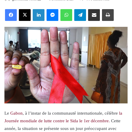
an
Facebook
X
LinkedIn
Messenger
WhatsApp
Telegram
Share via Email
Print
email
Le
Gabon
, à l’instar de la communauté internationale, célèbre
la
Journée mondiale de lutte contre le Sida le 1er décembre.
Cette
année, la situation se présente sous un jour préoccupant avec