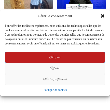
Mimongo : Le Président de la
Conseil des ministres du 5
Gérer le consentement
Transition concrétise ses
janvier 2026 : l’exigence des
engagements avec un véhicule
résultats, un tournant rhétorique
Pour offrir les meilleures expériences, nous utilisons des technologies telles que les
pour la Mairie
encore à prouver
cookies pour stocker et/ou accéder aux informations des appareils. Le fait de consentir
21 November 2024
6 January 2026
à ces technologies nous permettra de traiter des données telles que le comportement de
navigation ou les ID uniques sur ce site. Le fait de ne pas consentir ou de retirer son
consentement peut avoir un effet négatif sur certaines caractéristiques et fonctions.
Leave a Reply
Accepter
Your email address will not be published.
Required fields are marked
*
Refuser
C
o
Voir les préférences
m
Politique de cookies
m
e
n