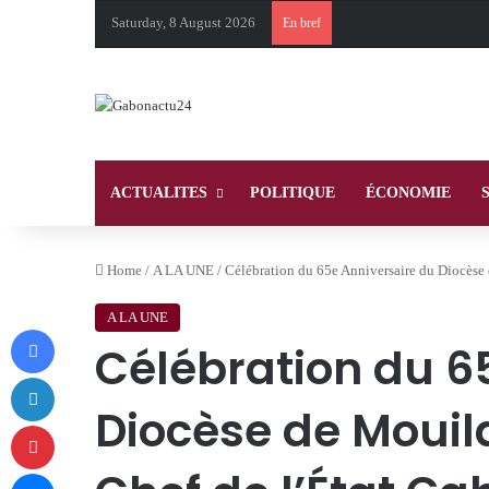
Saturday, 8 August 2026
En bref
ACTUALITES
POLITIQUE
ÉCONOMIE
Home
/
A LA UNE
/
Célébration du 65e Anniversaire du Diocèse 
A LA UNE
Facebook
Célébration du 6
LinkedIn
Diocèse de Mouil
Pinterest
Messenger