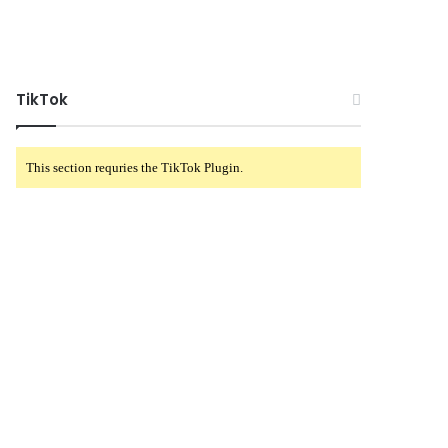
TikTok
This section requries the TikTok Plugin.