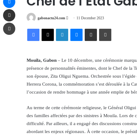
Chef de l’État Ga
Share via Email
Send
gabonactu24.com
11 December 2023
Print
an
Facebook
X
LinkedIn
Messenger
Share via Email
Print
email
Mouila, Gabon
– Le 10 décembre, une cérémonie marquan
présence de personnalités éminentes, dont le Chef de la 
son épouse, Zita Oligui Nguema. Orchestrée sous l’égid
Herrera Corona, la commémoration s’est déroulée à la Cat
l’occasion de rendre hommage à une année emplie de bénéd
Au terme de cette cérémonie religieuse, le Général Oligui
des familles affectées par des sinistres à Mouila. Lors de c
difficulté. Par ailleurs, il a engagé des discussions const
abordant les enjeux régionaux. À cette occasion, le prés