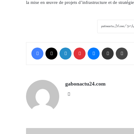
la mise en œuvre de projets d’infrastructure et de stratég
Facebook
X
LinkedIn
Pinterest
Messenger
Share via Email
Prin
gabonactu24.com
Website