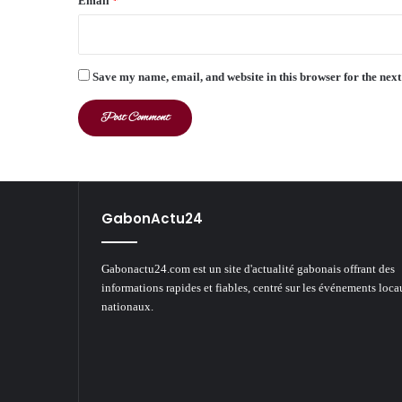
Email
*
Save my name, email, and website in this browser for the nex
GabonActu24
Gabonactu24.com est un site d'actualité gabonais offrant des
informations rapides et fiables, centré sur les événements loca
nationaux.