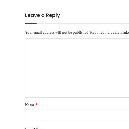
Leave a Reply
Your email address will not be published.
Required fields are mar
C
o
m
m
e
n
t
*
Name
*