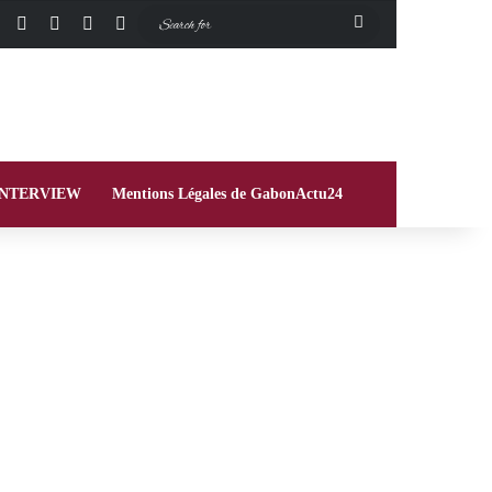
Facebook
X
Instagram
Switch skin
Search
for
INTERVIEW
Mentions Légales de GabonActu24