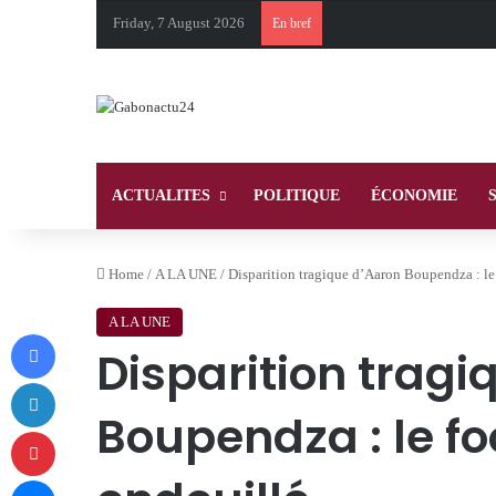
Friday, 7 August 2026
En bref
ACTUALITES
POLITIQUE
ÉCONOMIE
Home
/
A LA UNE
/
Disparition tragique d’Aaron Boupendza : le
A LA UNE
Facebook
Disparition tragi
LinkedIn
Boupendza : le f
Pinterest
Messenger