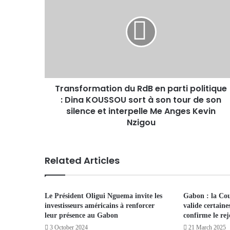
Transformation du RdB en parti politique
: Dina KOUSSOU sort à son tour de son
silence et interpelle Me Anges Kevin
Nzigou
Related Articles
Le Président Oligui Nguema invite les
Gabon : la Cou
investisseurs américains à renforcer
valide certain
leur présence au Gabon
confirme le re
3 October 2024
21 March 2025