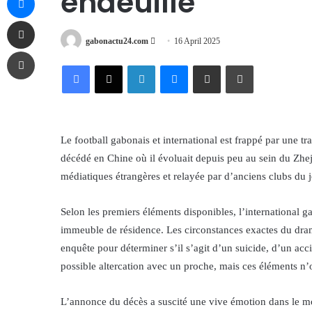
endeuillé
Share via Email
Send
gabonactu24.com
16 April 2025
Print
an
Facebook
X
LinkedIn
Messenger
Share via Email
Print
email
Le football gabonais et international est frappé par une 
décédé en Chine où il évoluait depuis peu au sein du Zhej
médiatiques étrangères et relayée par d’anciens clubs du 
Selon les premiers éléments disponibles, l’international g
immeuble de résidence. Les circonstances exactes du dram
enquête pour déterminer s’il s’agit d’un suicide, d’un acc
possible altercation avec un proche, mais ces éléments n’
L’annonce du décès a suscité une vive émotion dans le m