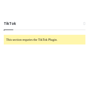
TikTok
This section requries the TikTok Plugin.