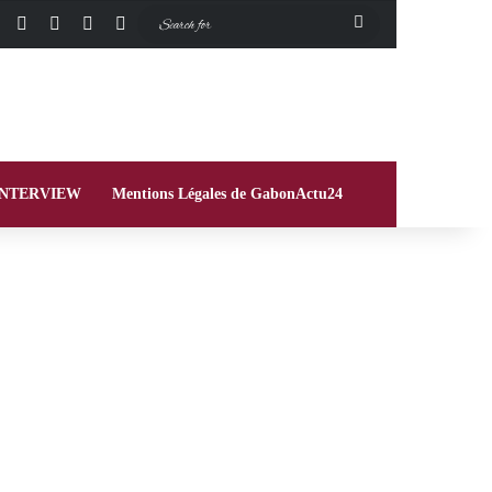
Facebook
X
Instagram
Switch skin
Search
for
INTERVIEW
Mentions Légales de GabonActu24