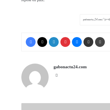
repose en paix.
Facebook
X
LinkedIn
Pinterest
Messenger
Share via Email
Prin
gabonactu24.com
Website