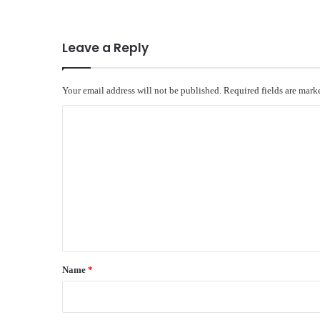
Leave a Reply
Your email address will not be published.
Required fields are mar
C
o
m
m
e
n
t
*
Name
*