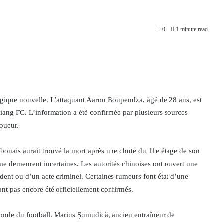
0
1 minute read
tragique nouvelle. L’attaquant Aaron Boupendza, âgé de 28 ans, est
iang FC. L’information a été confirmée par plusieurs sources
joueur.
abonais aurait trouvé la mort après une chute du 11e étage de son
e demeurent incertaines. Les autorités chinoises ont ouvert une
ident ou d’un acte criminel. Certaines rumeurs font état d’une
ont pas encore été officiellement confirmés.
onde du football. Marius Șumudică, ancien entraîneur de