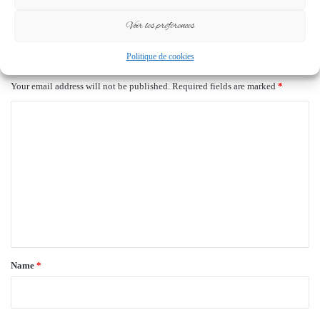
18 September 2025
29 March 2024
Voir les préférences
Leave a Reply
Politique de cookies
Your email address will not be published.
Required fields are marked
*
C
o
m
m
e
n
t
*
Name
*