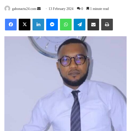
Send
gabonactu24.com
13 February 2024
0
1 minute read
an
Facebook
X
LinkedIn
Messenger
WhatsApp
Telegram
Share via Email
Print
email