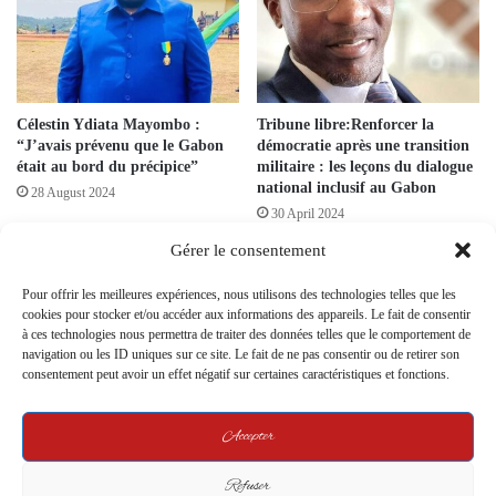
Célestin Ydiata Mayombo :
Tribune libre:Renforcer la
“J’avais prévenu que le Gabon
démocratie après une transition
était au bord du précipice”
militaire : les leçons du dialogue
national inclusif au Gabon
28 August 2024
30 April 2024
Gérer le consentement
Pour offrir les meilleures expériences, nous utilisons des technologies telles que les
cookies pour stocker et/ou accéder aux informations des appareils. Le fait de consentir
à ces technologies nous permettra de traiter des données telles que le comportement de
navigation ou les ID uniques sur ce site. Le fait de ne pas consentir ou de retirer son
consentement peut avoir un effet négatif sur certaines caractéristiques et fonctions.
Interview exclusive – Claude
Fédérer l’Ogoulou autour de la
Médard Pangou : « L’Ogoulou
Solidarité : Entretien avec Jean
Accepter
doit conjuguer héritage culturel,
Christophe Mouebeyi Boucka
transparence et développement
président de ‘L’Union Fait la
moderne »
Force”
Refuser