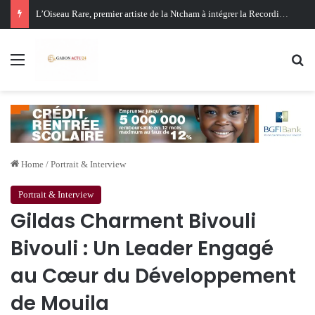
Oligui Nguema au Ghana : Libreville mise sur Accra pour renforcer sa stratégie diplomatique et économique
Menu
Se
Home
/
Portrait & Interview
Portrait & Interview
Gildas Charment Bivouli
Bivouli : Un Leader Engagé
au Cœur du Développement
de Mouila