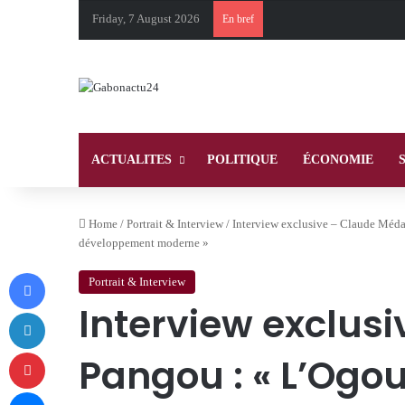
Friday, 7 August 2026
En bref
ACTUALITES
POLITIQUE
ÉCONOMIE
Home
/
Portrait & Interview
/
Interview exclusive – Claude Médar
développement moderne »
Facebook
Portrait & Interview
Interview exclus
LinkedIn
Pinterest
Pangou : « L’Ogou
Messenger