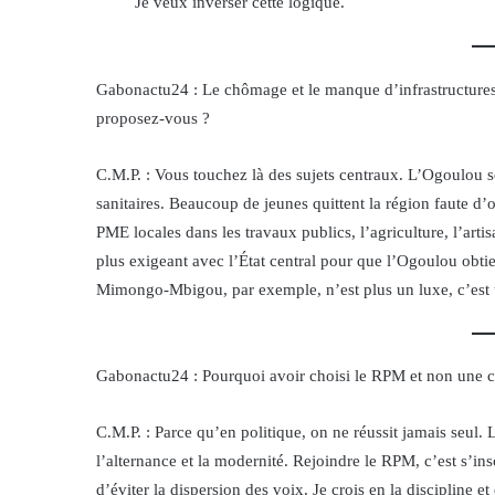
Je veux inverser cette logique.
Gabonactu24 : Le chômage et le manque d’infrastructures
proposez-vous ?
C.M.P. : Vous touchez là des sujets centraux. L’Ogoulou sou
sanitaires. Beaucoup de jeunes quittent la région faute 
PME locales dans les travaux publics, l’agriculture, l’artis
plus exigeant avec l’État central pour que l’Ogoulou obtie
Mimongo-Mbigou, par exemple, n’est plus un luxe, c’est u
Gabonactu24 : Pourquoi avoir choisi le RPM et non une 
C.M.P. : Parce qu’en politique, on ne réussit jamais seul.
l’alternance et la modernité. Rejoindre le RPM, c’est s’ins
d’éviter la dispersion des voix. Je crois en la discipline 