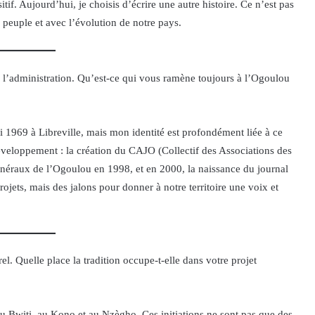
itif. Aujourd’hui, je choisis d’écrire une autre histoire. Ce n’est pas
peuple et avec l’évolution de notre pays.
l’administration. Qu’est-ce qui vous ramène toujours à l’Ogoulou
i 1969 à Libreville, mais mon identité est profondément liée à ce
veloppement : la création du CAJO (Collectif des Associations des
énéraux de l’Ogoulou en 1998, et en 2000, la naissance du journal
ojets, mais des jalons pour donner à notre territoire une voix et
l. Quelle place la tradition occupe-t-elle dans votre projet
, au Bwiti, au Kono et au Nzègho. Ces initiations ne sont pas que des