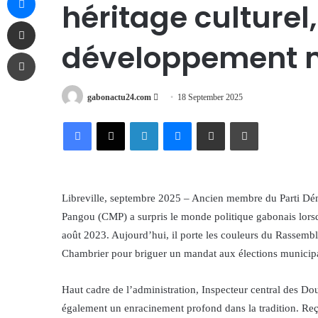
héritage culturel
Share via Email
développement 
Print
Send
gabonactu24.com
18 September 2025
an
Facebook
X
LinkedIn
Messenger
Share via Email
Print
email
Libreville, septembre 2025 – Ancien membre du Parti Dé
Pangou (CMP) a surpris le monde politique gabonais lorsq
août 2023. Aujourd’hui, il porte les couleurs du Rassemb
Chambrier pour briguer un mandat aux élections municipal
Haut cadre de l’administration, Inspecteur central des D
également un enracinement profond dans la tradition. Reçu