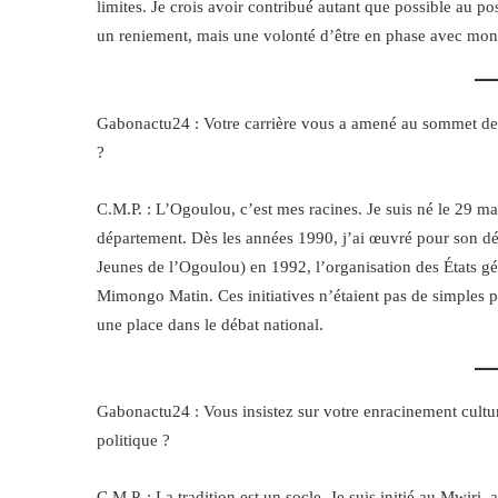
limites. Je crois avoir contribué autant que possible au pos
un reniement, mais une volonté d’être en phase avec mon 
Gabonactu24 : Votre carrière vous a amené au sommet de 
?
C.M.P. : L’Ogoulou, c’est mes racines. Je suis né le 29 ma
département. Dès les années 1990, j’ai œuvré pour son dé
Jeunes de l’Ogoulou) en 1992, l’organisation des États g
Mimongo Matin. Ces initiatives n’étaient pas de simples pr
une place dans le débat national.
Gabonactu24 : Vous insistez sur votre enracinement culture
politique ?
C.M.P. : La tradition est un socle. Je suis initié au Mwiri