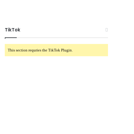
TikTok
This section requries the TikTok Plugin.