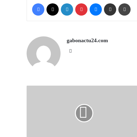
Facebook
X
LinkedIn
Pinterest
Messenger
Share via Email
Prin
gabonactu24.com
Website