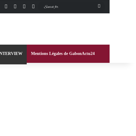
Facebook
X
Instagram
Switch skin
Search
for
INTERVIEW
Mentions Légales de GabonActu24