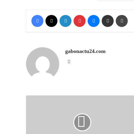
Facebook
X
LinkedIn
Pinterest
Messenger
Share via Email
Prin
gabonactu24.com
Website