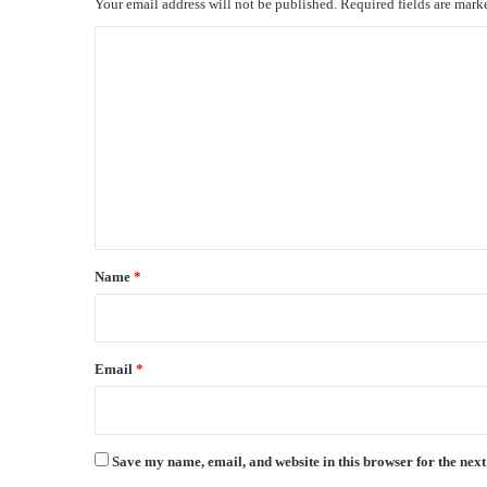
Your email address will not be published.
Required fields are mar
C
o
m
m
e
n
t
*
Name
*
Email
*
Save my name, email, and website in this browser for the nex