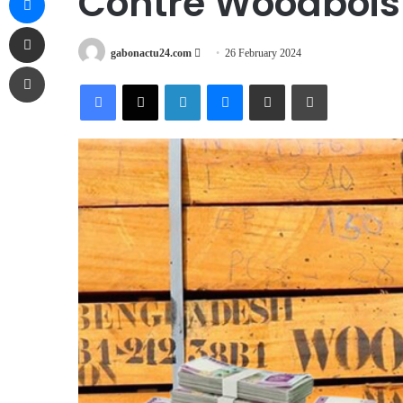
Contre Woodbois
Share via Email
Send
gabonactu24.com
26 February 2024
Print
an
Facebook
X
LinkedIn
Messenger
Share via Email
Print
email