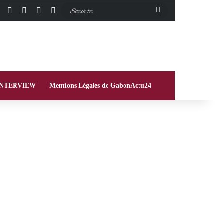
Facebook
X
Instagram
Switch skin
Search
for
INTERVIEW
Mentions Légales de GabonActu24