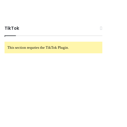
TikTok
This section requries the TikTok Plugin.