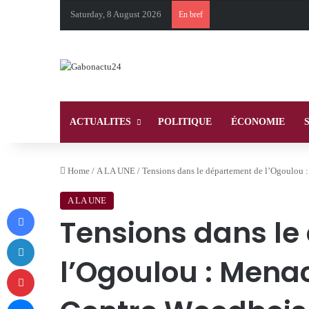
Saturday, 8 August 2026
En bref
ACTUALITES
POLITIQUE
ÉCONOMIE
Home
/
A LA UNE
/
Tensions dans le département de l’Ogoulou
A LA UNE
Facebook
Tensions dans le
LinkedIn
l’Ogoulou : Mena
Pinterest
Messenger