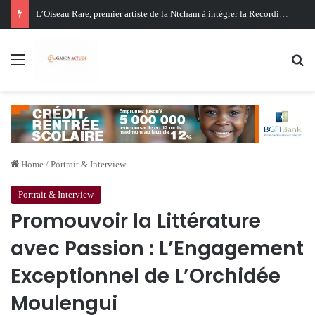
Oligui Nguema au Ghana : Libreville mise sur Accra pour renforcer sa stratégie diplomatique et économique
Menu
Se
Home
/
Portrait & Interview
Portrait & Interview
Promouvoir la Littérature
avec Passion : L’Engagement
Exceptionnel de L’Orchidée
Moulengui