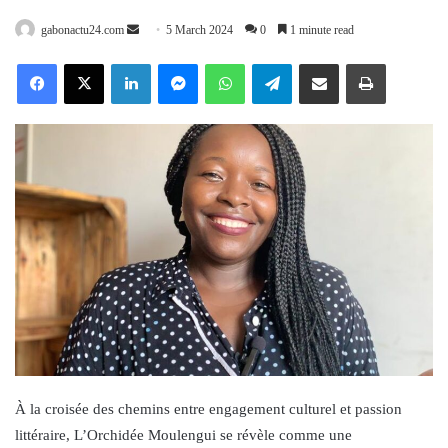
Send
gabonactu24.com
5 March 2024
0
1 minute read
an
Facebook
X
LinkedIn
Messenger
WhatsApp
Telegram
Share via Email
Print
email
À la croisée des chemins entre engagement culturel et passion
littéraire, L’Orchidée Moulengui se révèle comme une