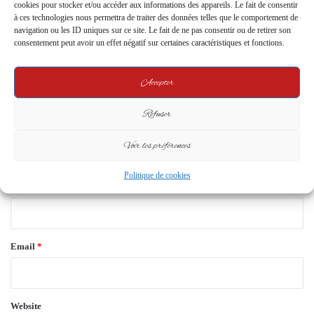
cookies pour stocker et/ou accéder aux informations des appareils. Le fait de consentir
Your email address will not be published.
Required fields are marked
*
à ces technologies nous permettra de traiter des données telles que le comportement de
navigation ou les ID uniques sur ce site. Le fait de ne pas consentir ou de retirer son
C
consentement peut avoir un effet négatif sur certaines caractéristiques et fonctions.
o
m
Accepter
m
Refuser
e
n
Voir les préférences
t
Politique de cookies
*
Name
*
Email
*
Website