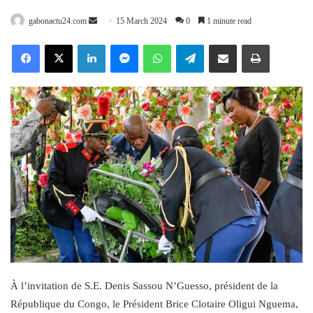
Send
gabonactu24.com
15 March 2024
0
1 minute read
an
Facebook
X
LinkedIn
Messenger
WhatsApp
Telegram
Share via Email
Print
email
À l’invitation de S.E. Denis Sassou N’Guesso, président de la
République du Congo, le Président Brice Clotaire Oligui Nguema,