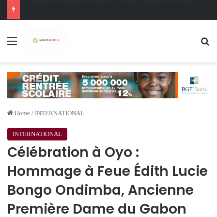
Oligui Nguema au Ghana : Libreville mise sur Accra pour renforcer sa stratégie diplomatique et économique
Menu
Se
Home
/
INTERNATIONAL
INTERNATIONAL
Célébration à Oyo :
Hommage à Feue Édith Lucie
Bongo Ondimba, Ancienne
Première Dame du Gabon