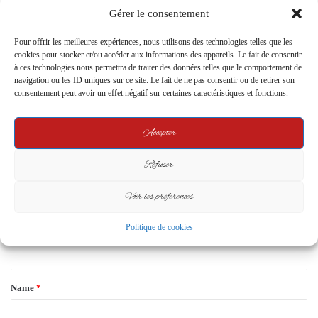
Suite aux Sanctions Américaines
Gérer le consentement
Après le Coup d’État Militaire
5 January 2024
Pour offrir les meilleures expériences, nous utilisons des technologies telles que les
cookies pour stocker et/ou accéder aux informations des appareils. Le fait de consentir
Leave a Reply
à ces technologies nous permettra de traiter des données telles que le comportement de
navigation ou les ID uniques sur ce site. Le fait de ne pas consentir ou de retirer son
consentement peut avoir un effet négatif sur certaines caractéristiques et fonctions.
Your email address will not be published.
Required fields are marked
*
Accepter
C
o
Refuser
m
Voir les préférences
m
e
Politique de cookies
n
t
*
Name
*