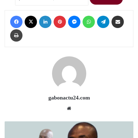
Facebook
X
LinkedIn
Pinterest
Messenger
WhatsApp
Telegram
Share via Email
Print
gabonactu24.com
Website